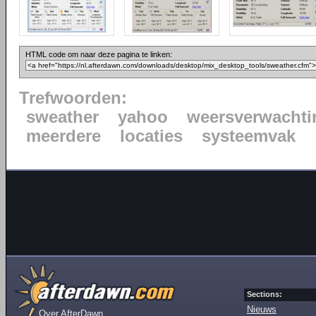
HTML code om naar deze pagina te linken:
Trefwoorden:
sweather
yahoo
weersverwachti
meerdere
locaties
systeemvak
Sections:
Nieuws
Over AfterDawn