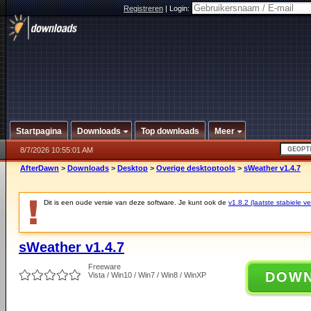
Registreren
|
Login:
Startpagina
Downloads
Top downloads
Meer
8/7/2026 10:55:01 AM
AfterDawn
>
Downloads
>
Desktop
>
Overige desktoptools
>
sWeather v1.4.7
Dit is een oude versie van deze software. Je kunt ook de
v1.8.2 (laatste stabiele ve
sWeather v1.4.7
Freeware
DOW
Vista / Win10 / Win7 / Win8 / WinXP