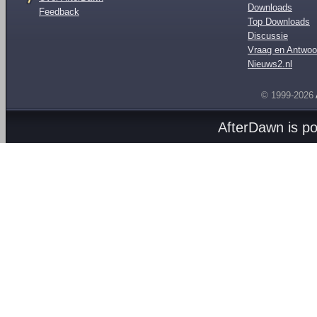
Downloads
Feedback
Top Downloads
Discussie
Vraag en Antwoo
Nieuws2.nl
© 1999-2026
AfterDawn is p