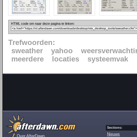
HTML code om naar deze pagina te linken:
Trefwoorden:
sweather
yahoo
weersverwachti
meerdere
locaties
systeemvak
Sections:
Nieuws
Over AfterDawn