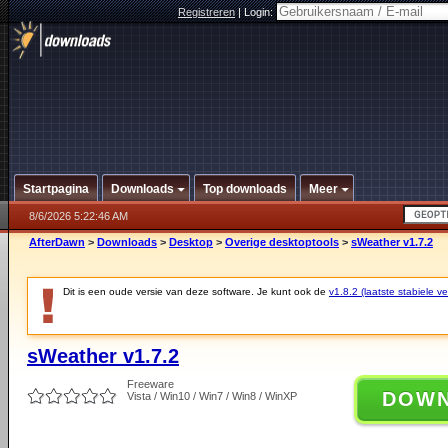
Registreren
|
Login:
Startpagina
Downloads
Top downloads
Meer
8/6/2026 5:22:46 AM
AfterDawn
>
Downloads
>
Desktop
>
Overige desktoptools
>
sWeather v1.7.2
Dit is een oude versie van deze software. Je kunt ook de
v1.8.2 (laatste stabiele ve
sWeather v1.7.2
Freeware
DOW
Vista / Win10 / Win7 / Win8 / WinXP