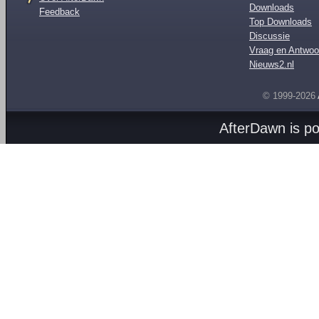
Downloads
Feedback
Top Downloads
Discussie
Vraag en Antwoo
Nieuws2.nl
© 1999-2026
AfterDawn is p