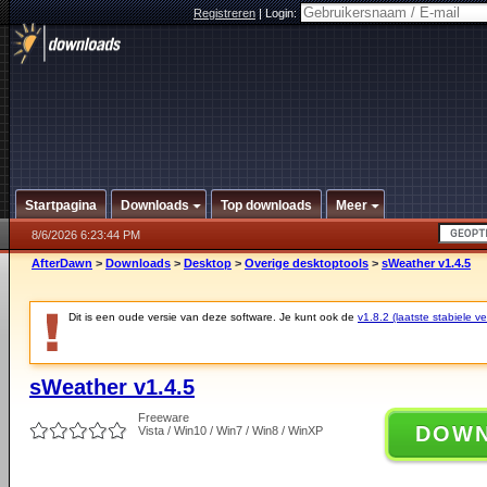
Registreren
|
Login:
Startpagina
Downloads
Top downloads
Meer
8/6/2026 6:23:44 PM
AfterDawn
>
Downloads
>
Desktop
>
Overige desktoptools
>
sWeather v1.4.5
Dit is een oude versie van deze software. Je kunt ook de
v1.8.2 (laatste stabiele ve
sWeather v1.4.5
Freeware
DOW
Vista / Win10 / Win7 / Win8 / WinXP