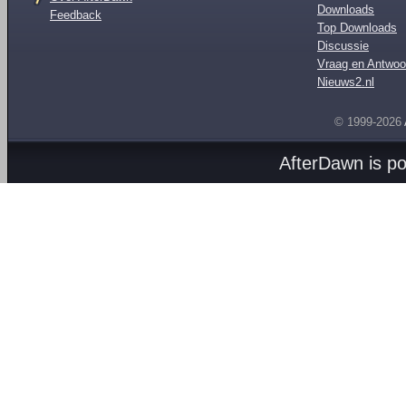
Downloads
Feedback
Top Downloads
Discussie
Vraag en Antwoo
Nieuws2.nl
© 1999-2026
AfterDawn is p