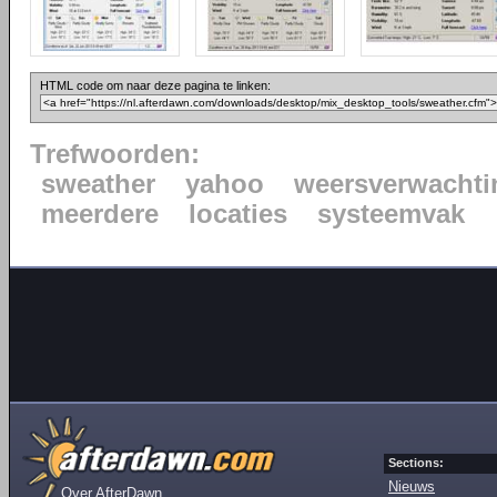
HTML code om naar deze pagina te linken:
Trefwoorden:
sweather
yahoo
weersverwachti
meerdere
locaties
systeemvak
Sections:
Nieuws
Over AfterDawn