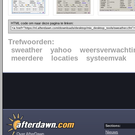
HTML code om naar deze pagina te linken:
Trefwoorden:
sweather
yahoo
weersverwachti
meerdere
locaties
systeemvak
Sections:
Nieuws
Over AfterDawn