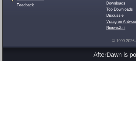
Downloads
Feedback
Top Downloads
Discussie
Vraag en Antwoo
Nieuws2.nl
© 1999-2026
AfterDawn is p