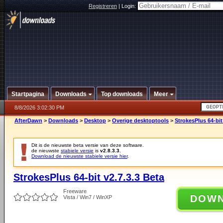
Registreren
|
Login:
Startpagina
Downloads
Top downloads
Meer
8/8/2026 3:02:30 PM
AfterDawn
>
Downloads
>
Desktop
>
Overige desktoptools
>
StrokesPlus 64-bit
Dit is de nieuwste beta versie van deze software.
de nieuwste
stabiele versie
is
v2.8.3.3
.
Download de nieuwste stabiele versie hier
.
StrokesPlus 64-bit v2.7.3.3 Beta
Freeware
DOW
Vista / Win7 / WinXP