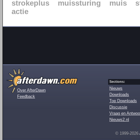
strokeplus
muissturing
muis
s
actie
Sections:
Nieuws
Over AfterDawn
Downloads
Feedback
Top Downloads
Discussie
Vraag en Antwoo
Nieuws2.nl
© 1999-2026