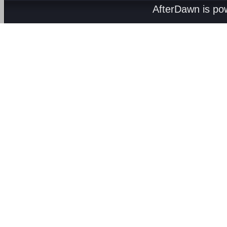
AfterDawn is p