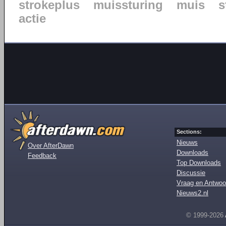
strokeplus
muissturing
muis
s
actie
Sections:
Nieuws
Over AfterDawn
Downloads
Feedback
Top Downloads
Discussie
Vraag en Antwoo
Nieuws2.nl
© 1999-2026