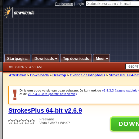
Registreren
|
Login:
Startpagina
Downloads
Top downloads
Meer
8/10/2026 5:34:51 AM
AfterDawn
>
Downloads
>
Desktop
>
Overige desktoptools
>
StrokesPlus 64-bit
Dit is een oude versie van deze software. Je kunt ook de
v2.8.3.3 (laatste stabiele 
of de
v2.7.3.3 Beta (laatste beta versie)
.
StrokesPlus 64-bit v2.6.9
Freeware
DOW
Vista / Win7 / WinXP