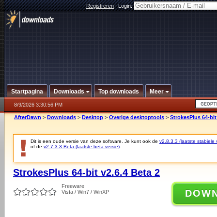
Registreren
|
Login:
Startpagina
Downloads
Top downloads
Meer
8/9/2026 3:30:56 PM
AfterDawn
>
Downloads
>
Desktop
>
Overige desktoptools
>
StrokesPlus 64-bit
Dit is een oude versie van deze software. Je kunt ook de
v2.8.3.3 (laatste stabiele 
of de
v2.7.3.3 Beta (laatste beta versie)
.
StrokesPlus 64-bit v2.6.4 Beta 2
Freeware
DOW
Vista / Win7 / WinXP