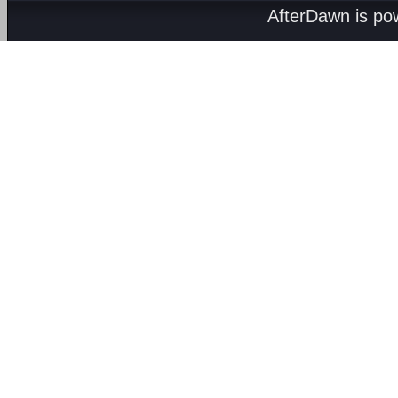
AfterDawn is p