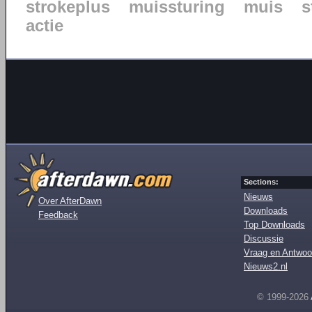
strokeplus
muissturing
muis
s
actie
Sections:
Nieuws
Over AfterDawn
Downloads
Feedback
Top Downloads
Discussie
Vraag en Antwoo
Nieuws2.nl
© 1999-2026