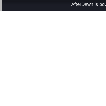
AfterDawn is p