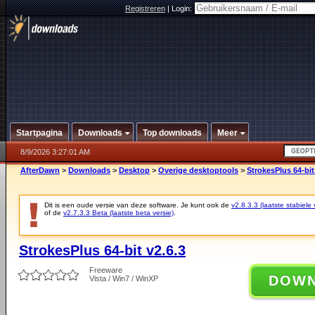
Registreren
|
Login:
Startpagina
Downloads
Top downloads
Meer
8/9/2026 3:27:01 AM
AfterDawn
>
Downloads
>
Desktop
>
Overige desktoptools
>
StrokesPlus 64-bit
Dit is een oude versie van deze software. Je kunt ook de
v2.8.3.3 (laatste stabiele 
of de
v2.7.3.3 Beta (laatste beta versie)
.
StrokesPlus 64-bit v2.6.3
Freeware
DOW
Vista / Win7 / WinXP