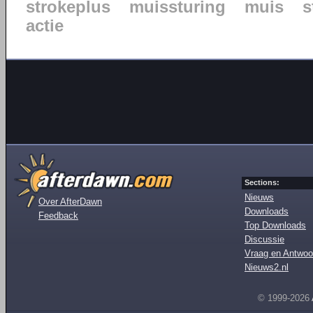
strokeplus
muissturing
muis
s
actie
Sections:
Nieuws
Over AfterDawn
Downloads
Feedback
Top Downloads
Discussie
Vraag en Antwoo
Nieuws2.nl
© 1999-2026