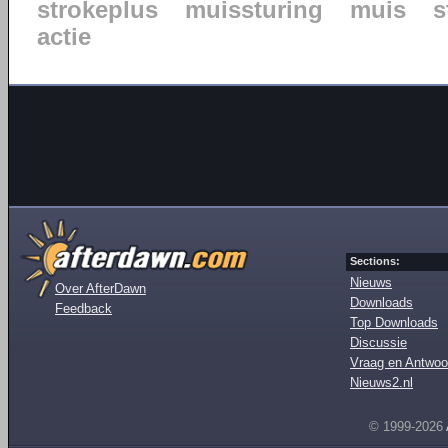
strokeplus
muissturing
muis
s
actie
Sections:
Nieuws
Over AfterDawn
Downloads
Feedback
Top Downloads
Discussie
Vraag en Antwoo
Nieuws2.nl
© 1999-2026