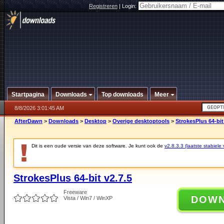
Registreren
|
Login:
Startpagina
Downloads
Top downloads
Meer
8/8/2026 3:01:45 AM
AfterDawn
>
Downloads
>
Desktop
>
Overige desktoptools
>
StrokesPlus 64-bit
Dit is een oude versie van deze software. Je kunt ook de
v2.8.3.3 (laatste stabiele 
StrokesPlus 64-bit v2.7.5
Freeware
DOW
Vista / Win7 / WinXP