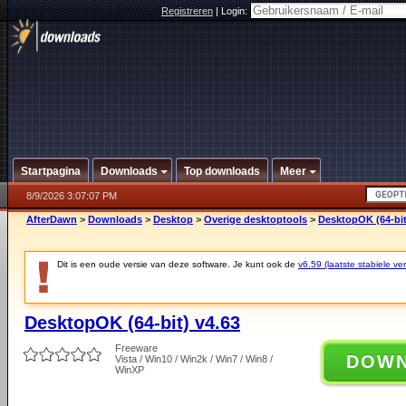
Registreren
|
Login:
Startpagina
Downloads
Top downloads
Meer
8/9/2026 3:07:07 PM
AfterDawn
>
Downloads
>
Desktop
>
Overige desktoptools
>
DesktopOK (64-bit
Dit is een oude versie van deze software. Je kunt ook de
v6.59 (laatste stabiele ver
DesktopOK (64-bit) v4.63
Freeware
DOW
Vista / Win10 / Win2k / Win7 / Win8 /
WinXP