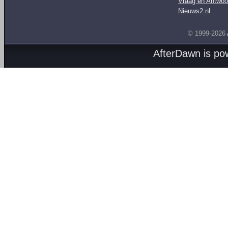
Vraag en Antwoo
Nieuws2.nl
© 1999-2026
AfterDawn is p