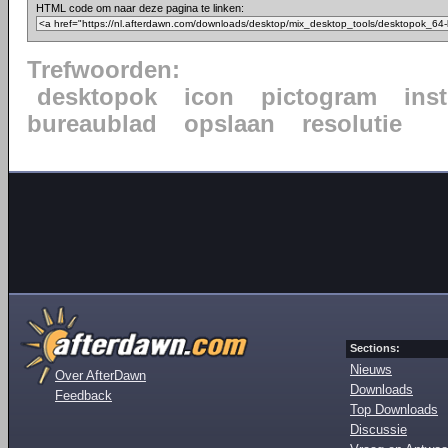
HTML code om naar deze pagina te linken:
Trefwoorden:
desktopok
icon
pictogram
ins
bureaublad
opslaan
resolutie
Sections:
Nieuws
Over AfterDawn
Downloads
Feedback
Top Downloads
Discussie