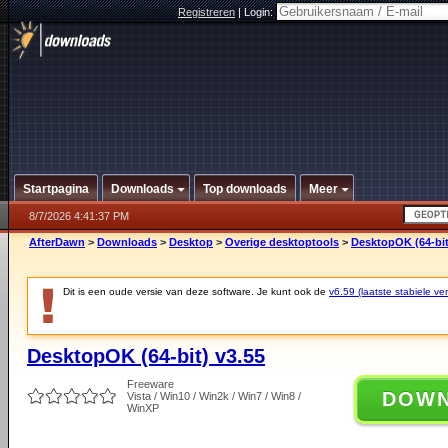
Registreren
|
Login:
Startpagina
Downloads
Top downloads
Meer
8/7/2026 4:41:37 PM
AfterDawn
>
Downloads
>
Desktop
>
Overige desktoptools
>
DesktopOK (64-bit
Dit is een oude versie van deze software. Je kunt ook de
v6.59 (laatste stabiele ver
DesktopOK (64-bit) v3.55
Freeware
DOW
Vista / Win10 / Win2k / Win7 / Win8 /
WinXP