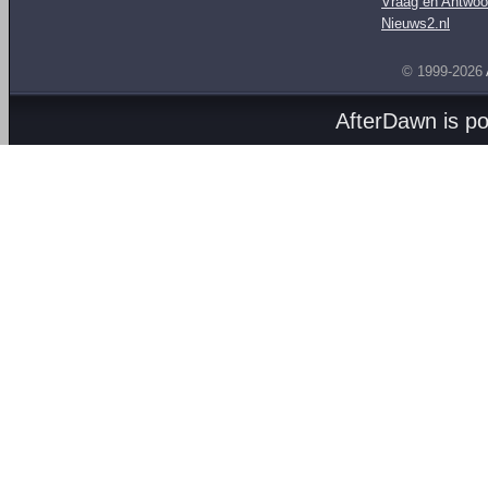
Vraag en Antwoo
Nieuws2.nl
© 1999-2026
AfterDawn is p