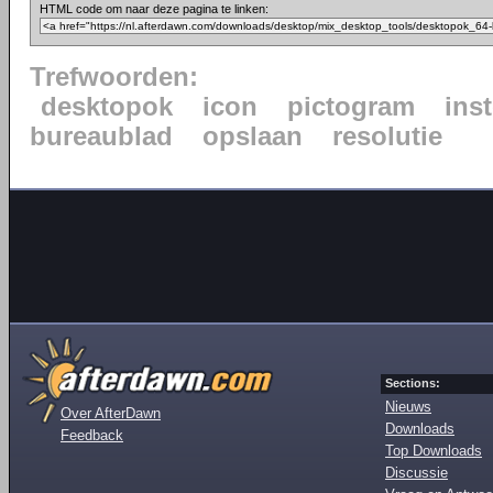
HTML code om naar deze pagina te linken:
Trefwoorden:
desktopok
icon
pictogram
ins
bureaublad
opslaan
resolutie
Sections:
Nieuws
Over AfterDawn
Downloads
Feedback
Top Downloads
Discussie