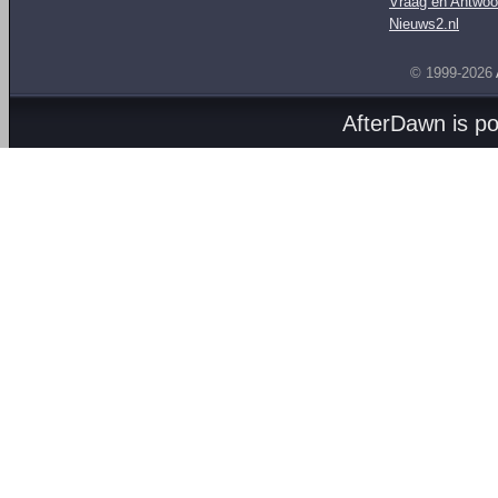
Vraag en Antwoo
Nieuws2.nl
© 1999-2026
AfterDawn is p