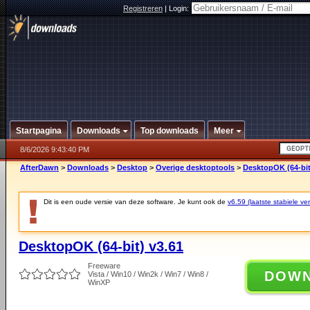
Registreren
|
Login:
Startpagina
Downloads
Top downloads
Meer
8/6/2026 9:43:40 PM
AfterDawn
>
Downloads
>
Desktop
>
Overige desktoptools
>
DesktopOK (64-bit
Dit is een oude versie van deze software. Je kunt ook de
v6.59 (laatste stabiele ver
DesktopOK (64-bit) v3.61
Freeware
DOW
Vista / Win10 / Win2k / Win7 / Win8 /
WinXP