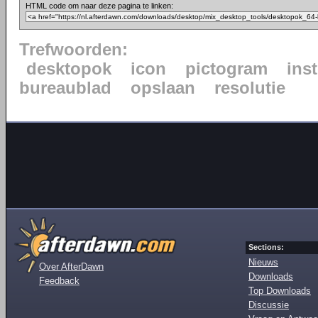
HTML code om naar deze pagina te linken:
Trefwoorden:
desktopok
icon
pictogram
ins
bureaublad
opslaan
resolutie
Sections:
Nieuws
Over AfterDawn
Downloads
Feedback
Top Downloads
Discussie