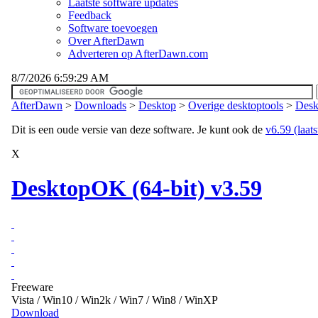
Laatste software updates
Feedback
Software toevoegen
Over AfterDawn
Adverteren op AfterDawn.com
8/7/2026 6:59:29 AM
AfterDawn
>
Downloads
>
Desktop
>
Overige desktoptools
>
Desk
Dit is een oude versie van deze software. Je kunt ook de
v6.59 (laats
X
DesktopOK (64-bit) v3.59
Freeware
Vista / Win10 / Win2k / Win7 / Win8 / WinXP
Download