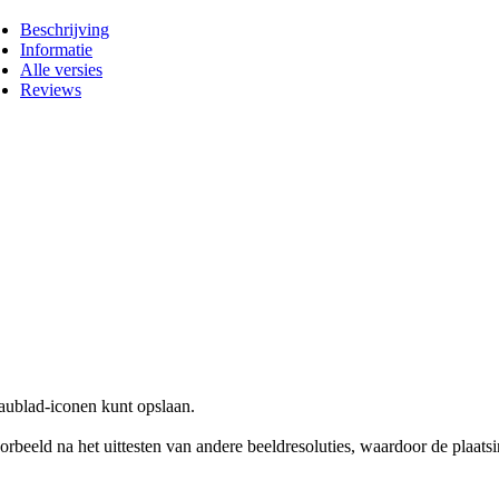
Beschrijving
Informatie
Alle versies
Reviews
aublad-iconen kunt opslaan.
oorbeeld na het uittesten van andere beeldresoluties, waardoor de plaa