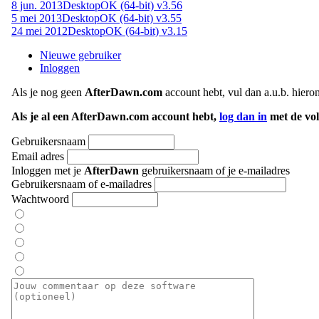
8 jun. 2013
DesktopOK (64-bit) v3.56
5 mei 2013
DesktopOK (64-bit) v3.55
24 mei 2012
DesktopOK (64-bit) v3.15
Nieuwe gebruiker
Inloggen
Als je nog geen
AfterDawn.com
account hebt, vul dan a.u.b. hiero
Als je al een AfterDawn.com account hebt,
log dan in
met de vol
Gebruikersnaam
Email adres
Inloggen met je
AfterDawn
gebruikersnaam of je e-mailadres
Gebruikersnaam of e-mailadres
Wachtwoord