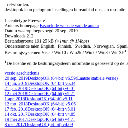
Trefwoorden:
desktopok
icon
pictogram
instellingen bureaublad
opslaan
resolutie
1
Licentietype
Freeware
Auteurs homepage
Bezoek de website van de auteur
Datum waarop toegevoegd
20 sep. 2019
Downloads
212
Bestandsgrootte
191.25 kB
(<1min @ 1Mbps)
Ondersteunde talen
English, Finnish, Swedish, Norwegian, Spani
1
Besturingssystemen
Vista / Win10 / Win2k / Win7 / Win8 / WinXP
1
De licentie en de besturingssysteem informatie is gebaseerd op de la
versie geschiedenis
20 sep. 2019
DesktopOK (64-bit) v6.59
(Laatste stabiele versie)
14 jun. 2019
DesktopOK (64-bit) v6.34
21 jan. 2019
DesktopOK (64-bit) v6.01
12 mei 2018
DesktopOK (64-bit) v5.21
1 apr. 2018
DesktopOK (64-bit) v5.11
12 mrt. 2018
DesktopOK (64-bit) v5.06
17 feb. 2018
DesktopOK (64-bit) v5.01
14 okt. 2017
DesktopOK (64-bit) v4.85
19 mei 2017
DesktopOK (64-bit) v4.71
8 mei 2017
DesktopOK (64-bit) v4.69