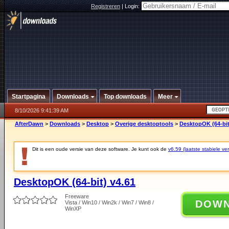
Registreren
|
Login:
Startpagina
Downloads
Top downloads
Meer
8/10/2026 9:41:39 AM
AfterDawn
>
Downloads
>
Desktop
>
Overige desktoptools
>
DesktopOK (64-bit
Dit is een oude versie van deze software. Je kunt ook de
v6.59 (laatste stabiele ver
DesktopOK (64-bit) v4.61
Freeware
DOW
Vista / Win10 / Win2k / Win7 / Win8 /
WinXP