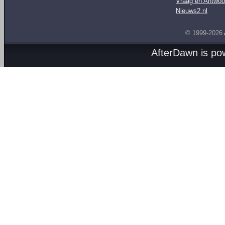
Vraag en Antwoo
Nieuws2.nl
© 1999-2026
AfterDawn is p