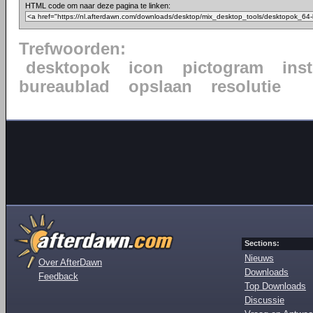
HTML code om naar deze pagina te linken:
Trefwoorden:
desktopok
icon
pictogram
ins
bureaublad
opslaan
resolutie
Sections:
Nieuws
Over AfterDawn
Downloads
Feedback
Top Downloads
Discussie