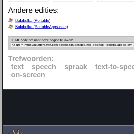
Andere edities:
Balabolka (Portable)
Balabolka (PortableApps.com)
HTML code om naar deze pagina te linken:
Trefwoorden:
text
speech
spraak
text-to-spe
on-screen