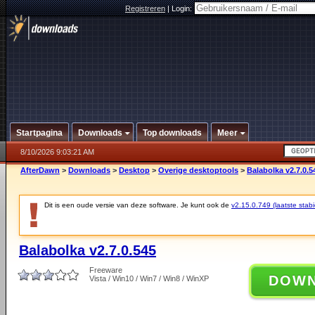
Registreren
|
Login:
Startpagina
Downloads
Top downloads
Meer
8/10/2026 9:03:21 AM
AfterDawn
>
Downloads
>
Desktop
>
Overige desktoptools
>
Balabolka v2.7.0.5
Dit is een oude versie van deze software. Je kunt ook de
v2.15.0.749 (laatste stabi
Balabolka v2.7.0.545
Freeware
DOW
Vista / Win10 / Win7 / Win8 / WinXP