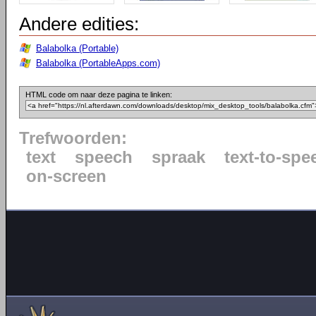
Andere edities:
Balabolka (Portable)
Balabolka (PortableApps.com)
HTML code om naar deze pagina te linken:
Trefwoorden:
text
speech
spraak
text-to-spe
on-screen