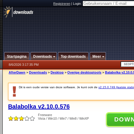
Registreren
|
Login:
Startpagina
Downloads
Top downloads
Meer
8/6/2026 3:17:35 PM
AfterDawn
>
Downloads
>
Desktop
>
Overige desktoptools
>
Balabolka v2.10.0.
Dit is een oude versie van deze software. Je kunt ook de
v2.15.0.749 (laatste stabi
Balabolka v2.10.0.576
Freeware
DOW
Vista / Win10 / Win7 / Win8 / WinXP