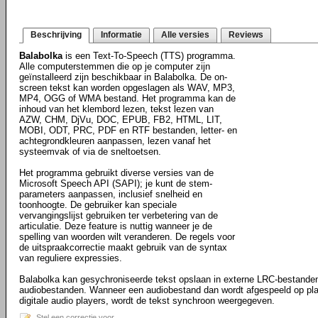
Beschrijving
Informatie
Alle versies
Reviews
Balabolka
is een Text-To-Speech (TTS) programma.
Alle computerstemmen die op je computer zijn
geïnstalleerd zijn beschikbaar in Balabolka. De on-
screen tekst kan worden opgeslagen als WAV, MP3,
MP4, OGG of WMA bestand. Het programma kan de
inhoud van het klembord lezen, tekst lezen van
AZW, CHM, DjVu, DOC, EPUB, FB2, HTML, LIT,
MOBI, ODT, PRC, PDF en RTF bestanden, letter- en
achtegrondkleuren aanpassen, lezen vanaf het
systeemvak of via de sneltoetsen.
Het programma gebruikt diverse versies van de
Microsoft Speech API (SAPI); je kunt de stem-
parameters aanpassen, inclusief snelheid en
toonhoogte. De gebruiker kan speciale
vervangingslijst gebruiken ter verbetering van de
articulatie. Deze feature is nuttig wanneer je de
spelling van woorden wilt veranderen. De regels voor
de uitspraakcorrectie maakt gebruik van de syntax
van reguliere expressies.
Balabolka kan gesychroniseerde tekst opslaan in externe LRC-bestanden
audiobestanden. Wanneer een audiobestand dan wordt afgespeeld op pl
digitale audio players, wordt de tekst synchroon weergegeven.
Stel een correctie voor