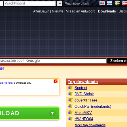
|
Wachtwoord kwijt
AfterDawn
|
Nieuws
|
Vraag en Antwoord
|
Downloads
|
Discu
694
Top downloads
X
ele versie)
downloaden.
Spotnet
DVD Shrink
coverXP Free
QuickPar (nederlands)
NLOAD
MakeMKV
HWiNFO64
Meer top downloads