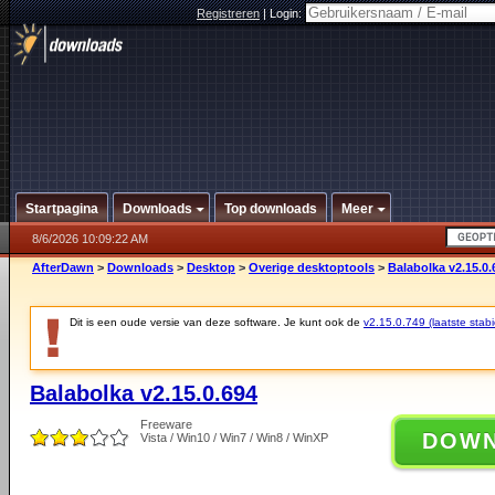
Registreren
|
Login:
Startpagina
Downloads
Top downloads
Meer
8/6/2026 10:09:22 AM
AfterDawn
>
Downloads
>
Desktop
>
Overige desktoptools
>
Balabolka v2.15.0.
Dit is een oude versie van deze software. Je kunt ook de
v2.15.0.749 (laatste stabi
Balabolka v2.15.0.694
Freeware
DOW
Vista / Win10 / Win7 / Win8 / WinXP