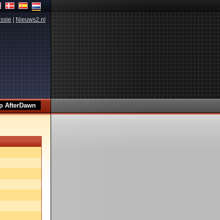
ssie
|
Nieuws2.nl