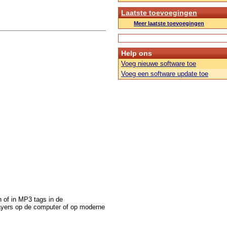
Laatste toevoegingen
Meer laatste toevoegingen
Help ons
Voeg nieuwe software toe
Voeg een software update toe
 of in MP3 tags in de
ayers op de computer of op moderne