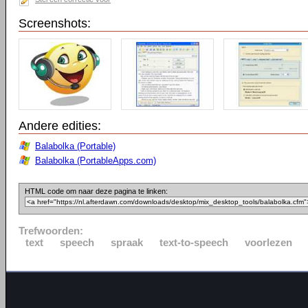
Screenshots:
Andere edities:
Balabolka (Portable)
Balabolka (PortableApps.com)
HTML code om naar deze pagina te linken:
Trefwoorden:
text
speech
spraak
text-to-speech
voorlezen