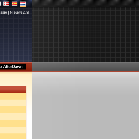
ssie
|
Nieuws2.nl