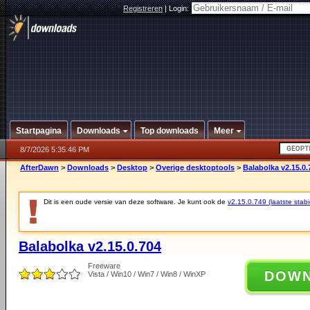
Registreren
|
Login:
Startpagina
Downloads
Top downloads
Meer
8/7/2026 5:35:46 PM
AfterDawn
>
Downloads
>
Desktop
>
Overige desktoptools
>
Balabolka v2.15.0.
Dit is een oude versie van deze software. Je kunt ook de
v2.15.0.749 (laatste stabi
Balabolka v2.15.0.704
Freeware
DOW
Vista / Win10 / Win7 / Win8 / WinXP