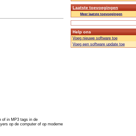
Laatste toevoegingen
Meer laatste toevoegingen
Help ons
Voeg nieuwe software toe
Voeg een software update toe
 of in MP3 tags in de
ayers op de computer of op moderne