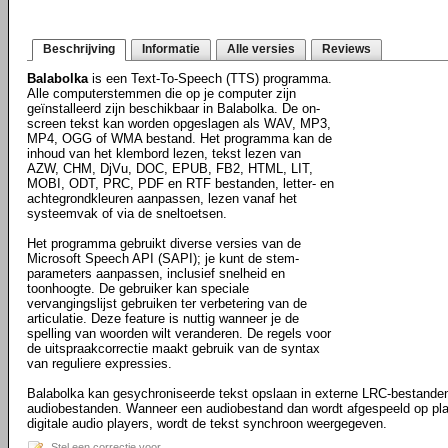
Beschrijving
Informatie
Alle versies
Reviews
Balabolka
is een Text-To-Speech (TTS) programma.
Alle computerstemmen die op je computer zijn
geïnstalleerd zijn beschikbaar in Balabolka. De on-
screen tekst kan worden opgeslagen als WAV, MP3,
MP4, OGG of WMA bestand. Het programma kan de
inhoud van het klembord lezen, tekst lezen van
AZW, CHM, DjVu, DOC, EPUB, FB2, HTML, LIT,
MOBI, ODT, PRC, PDF en RTF bestanden, letter- en
achtegrondkleuren aanpassen, lezen vanaf het
systeemvak of via de sneltoetsen.
Het programma gebruikt diverse versies van de
Microsoft Speech API (SAPI); je kunt de stem-
parameters aanpassen, inclusief snelheid en
toonhoogte. De gebruiker kan speciale
vervangingslijst gebruiken ter verbetering van de
articulatie. Deze feature is nuttig wanneer je de
spelling van woorden wilt veranderen. De regels voor
de uitspraakcorrectie maakt gebruik van de syntax
van reguliere expressies.
Balabolka kan gesychroniseerde tekst opslaan in externe LRC-bestanden
audiobestanden. Wanneer een audiobestand dan wordt afgespeeld op pl
digitale audio players, wordt de tekst synchroon weergegeven.
Stel een correctie voor