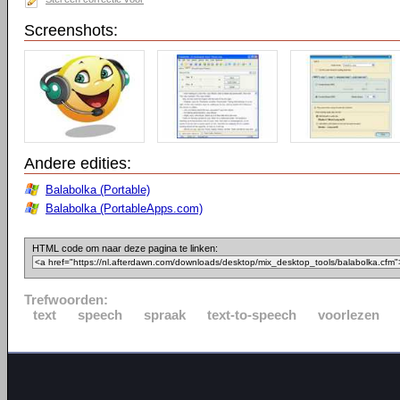
Screenshots:
Andere edities:
Balabolka (Portable)
Balabolka (PortableApps.com)
HTML code om naar deze pagina te linken:
Trefwoorden:
text
speech
spraak
text-to-speech
voorlezen