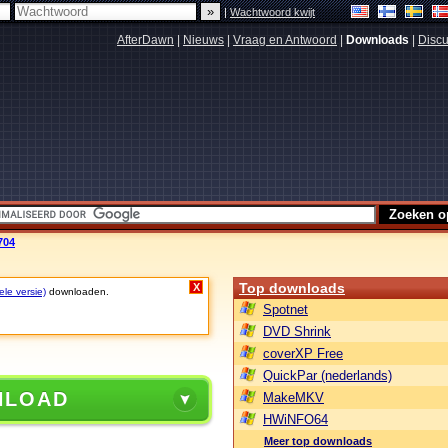
|
Wachtwoord kwijt
AfterDawn
|
Nieuws
|
Vraag en Antwoord
|
Downloads
|
Discu
704
Top downloads
X
ele versie)
downloaden.
Spotnet
DVD Shrink
coverXP Free
QuickPar (nederlands)
NLOAD
MakeMKV
HWiNFO64
Meer top downloads