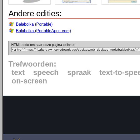
Andere edities:
Balabolka (Portable)
Balabolka (PortableApps.com)
HTML code om naar deze pagina te linken:
Trefwoorden:
text
speech
spraak
text-to-spe
on-screen