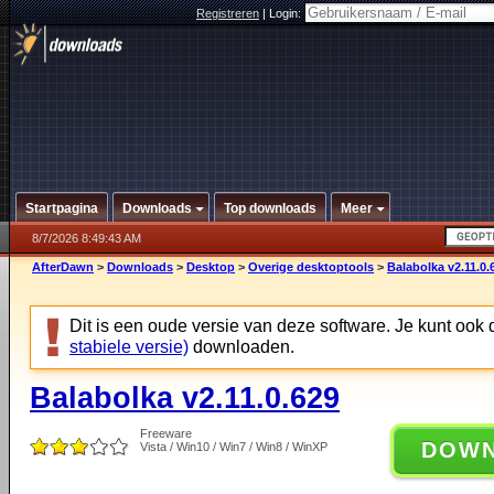
Registreren
|
Login:
Startpagina
Downloads
Top downloads
Meer
8/7/2026 8:49:43 AM
AfterDawn
>
Downloads
>
Desktop
>
Overige desktoptools
>
Balabolka v2.11.0.
Dit is een oude versie van deze software. Je kunt ook
stabiele versie)
downloaden.
Balabolka v2.11.0.629
Freeware
DOW
Vista / Win10 / Win7 / Win8 / WinXP