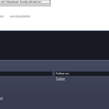
en
versleutelen
Follow us:
Twitter
rd