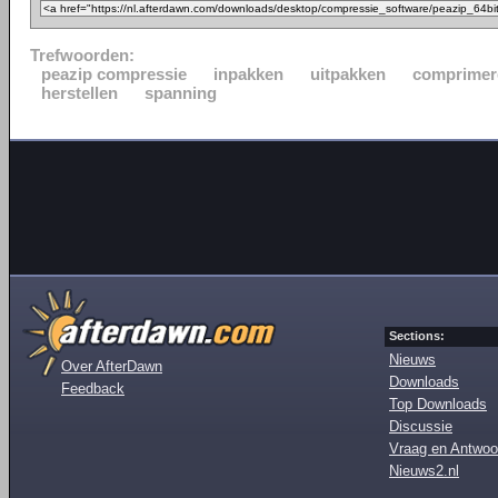
Trefwoorden:
peazip compressie
inpakken
uitpakken
comprimer
herstellen
spanning
Sections:
Nieuws
Over AfterDawn
Downloads
Feedback
Top Downloads
Discussie
Vraag en Antwoo
Nieuws2.nl