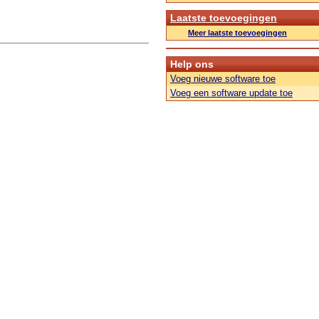
Laatste toevoegingen
Meer laatste toevoegingen
Help ons
Voeg nieuwe software toe
Voeg een software update toe