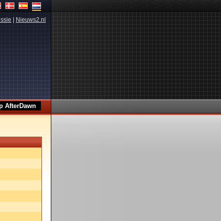
ssie
|
Nieuws2.nl