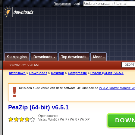
Registreren
|
Login:
Startpagina
Downloads
Top downloads
Meer
8/7/2026 3:15:20 AM
AfterDawn
>
Downloads
>
Desktop
>
Compressie
>
PeaZip (64-bit) v6.5.1
Dit is een oude versie van deze software. Je kunt ook de
v7.3.2 (laatste stabiele ve
PeaZip (64-bit) v6.5.1
Open source
DOW
Vista / Win10 / Win7 / Win8 / WinXP