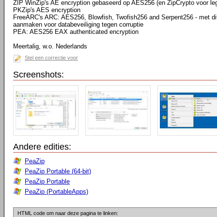
ZIP WinZip's AE encryption gebaseerd op AES256 (en ZipCrypto voor lega
PKZip's AES encryption
FreeARC's ARC: AES256, Blowfish, Twofish256 and Serpent256 - met dit 
aanmaken voor databeveiliging tegen corruptie
PEA: AES256 EAX authenticated encryption
Meertalig, w.o. Nederlands
Stel een correctie voor
Screenshots:
Andere edities:
PeaZip
PeaZip Portable (64-bit)
PeaZip Portable
PeaZip (PortableApps)
HTML code om naar deze pagina te linken: