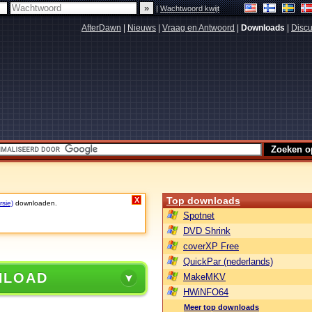
|
Wachtwoord kwijt
AfterDawn
|
Nieuws
|
Vraag en Antwoord
|
Downloads
|
Discu
Top downloads
X
rsie)
downloaden.
Spotnet
DVD Shrink
coverXP Free
QuickPar (nederlands)
NLOAD
MakeMKV
HWiNFO64
Meer top downloads