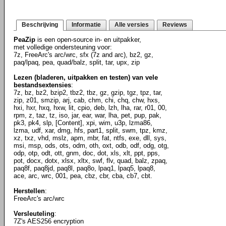
Beschrijving
Informatie
Alle versies
Reviews
PeaZip
is een open-source in- en uitpakker,
met volledige ondersteuning voor:
7z, FreeArc's arc/wrc, sfx (7z and arc), bz2, gz,
paq/lpaq, pea, quad/balz, split, tar, upx, zip
Lezen (bladeren, uitpakken en testen) van vele
bestandsextensies
:
7z, bz, bz2, bzip2, tbz2, tbz, gz, gzip, tgz, tpz, tar,
zip, z01, smzip, arj, cab, chm, chi, chq, chw, hxs,
hxi, hxr, hxq, hxw, lit, cpio, deb, lzh, lha, rar, r01, 00,
rpm, z, taz, tz, iso, jar, ear, war, lha, pet, pup, pak,
pk3, pk4, slp, [Content], xpi, wim, u3p, lzma86,
lzma, udf, xar, dmg, hfs, part1, split, swm, tpz, kmz,
xz, txz, vhd, mslz, apm, mbr, fat, ntfs, exe, dll, sys,
msi, msp, ods, ots, odm, oth, oxt, odb, odf, odg, otg,
odp, otp, odt, ott, gnm, doc, dot, xls, xlt, ppt, pps,
pot, docx, dotx, xlsx, xltx, swf, flv, quad, balz, zpaq,
paq8f, paq8jd, paq8l, paq8o, lpaq1, lpaq5, lpaq8,
ace, arc, wrc, 001, pea, cbz, cbr, cba, cb7, cbt.
Herstellen
:
FreeArc's arc/wrc
Versleuteling
:
7Z's AES256 encryption