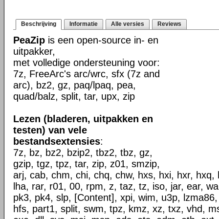
Beschrijving
Informatie
Alle versies
Reviews
PeaZip
is een open-source in- en
uitpakker,
met volledige ondersteuning voor:
7z, FreeArc's arc/wrc, sfx (7z and
arc), bz2, gz, paq/lpaq, pea,
quad/balz, split, tar, upx, zip
Lezen (bladeren, uitpakken en
testen) van vele
bestandsextensies
:
7z, bz, bz2, bzip2, tbz2, tbz, gz,
gzip, tgz, tpz, tar, zip, z01, smzip,
arj, cab, chm, chi, chq, chw, hxs, hxi, hxr, hxq, h
lha, rar, r01, 00, rpm, z, taz, tz, iso, jar, ear, w
pk3, pk4, slp, [Content], xpi, wim, u3p, lzma86,
hfs, part1, split, swm, tpz, kmz, xz, txz, vhd, ms