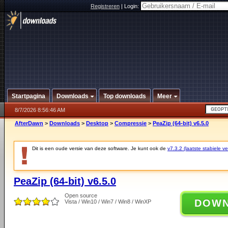
Registreren
|
Login:
Startpagina
Downloads
Top downloads
Meer
8/7/2026 8:56:46 AM
AfterDawn
>
Downloads
>
Desktop
>
Compressie
>
PeaZip (64-bit) v6.5.0
Dit is een oude versie van deze software. Je kunt ook de
v7.3.2 (laatste stabiele ve
PeaZip (64-bit) v6.5.0
Open source
DOW
Vista / Win10 / Win7 / Win8 / WinXP