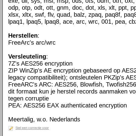
exe, dll, sys, msi, msp, ods, ots, odm, oth, oxt,
odp, otp, odt, ott, gnm, doc, dot, xls, xlt, ppt, p
xlsx, xltx, swf, flv, quad, balz, zpaq, paq8f, pa
lpaq1, lpaq5, lpaq8, ace, arc, wrc, 001, pea, cbz
Herstellen
:
FreeArc's arc/wrc
Versleuteling
:
7Z's AES256 encryption
ZIP WinZip's AE encryption gebaseerd op AES2
legacy compatibiliteit); ontsleutelen PKZip's AE
FreeARC's ARC: AES256, Blowfish, Twofish256
dit formaat kun je herstel records aanmaken vo
tegen corruptie
PEA: AES256 EAX authenticated encryption
Meertalig, w.o. Nederlands
Stel een correctie voor