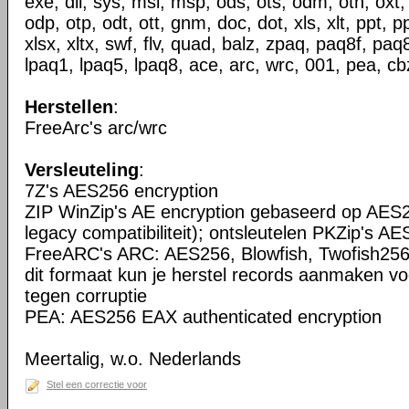
exe, dll, sys, msi, msp, ods, ots, odm, oth, oxt,
odp, otp, odt, ott, gnm, doc, dot, xls, xlt, ppt, p
xlsx, xltx, swf, flv, quad, balz, zpaq, paq8f, pa
lpaq1, lpaq5, lpaq8, ace, arc, wrc, 001, pea, cbz
Herstellen
:
FreeArc's arc/wrc
Versleuteling
:
7Z's AES256 encryption
ZIP WinZip's AE encryption gebaseerd op AES2
legacy compatibiliteit); ontsleutelen PKZip's AE
FreeARC's ARC: AES256, Blowfish, Twofish256
dit formaat kun je herstel records aanmaken vo
tegen corruptie
PEA: AES256 EAX authenticated encryption
Meertalig, w.o. Nederlands
Stel een correctie voor