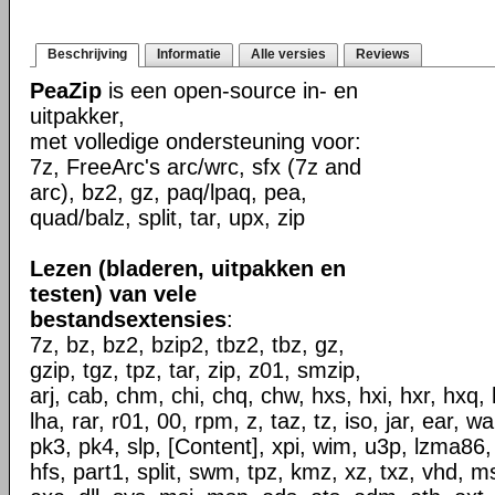
Beschrijving
Informatie
Alle versies
Reviews
PeaZip
is een open-source in- en
uitpakker,
met volledige ondersteuning voor:
7z, FreeArc's arc/wrc, sfx (7z and
arc), bz2, gz, paq/lpaq, pea,
quad/balz, split, tar, upx, zip
Lezen (bladeren, uitpakken en
testen) van vele
bestandsextensies
:
7z, bz, bz2, bzip2, tbz2, tbz, gz,
gzip, tgz, tpz, tar, zip, z01, smzip,
arj, cab, chm, chi, chq, chw, hxs, hxi, hxr, hxq, h
lha, rar, r01, 00, rpm, z, taz, tz, iso, jar, ear, w
pk3, pk4, slp, [Content], xpi, wim, u3p, lzma86,
hfs, part1, split, swm, tpz, kmz, xz, txz, vhd, ms