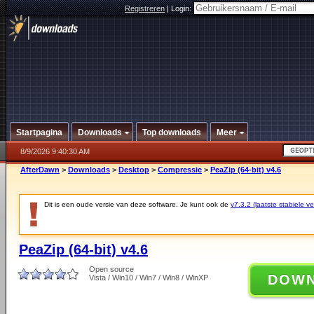
Registreren
|
Login:
Startpagina
Downloads
Top downloads
Meer
8/9/2026 9:40:30 AM
AfterDawn
>
Downloads
>
Desktop
>
Compressie
>
PeaZip (64-bit) v4.6
Dit is een oude versie van deze software. Je kunt ook de
v7.3.2 (laatste stabiele ve
PeaZip (64-bit) v4.6
Open source
DOW
Vista / Win10 / Win7 / Win8 / WinXP