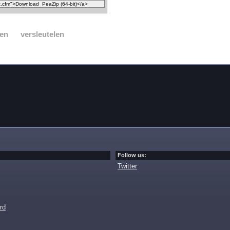
en
versleutelen
Follow us:
Twitter
rd