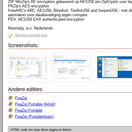
ZIP WinZip's AE encryption gebaseerd op AES256 (en ZipCrypto voor lega
PKZip's AES encryption
FreeARC's ARC: AES256, Blowfish, Twofish256 and Serpent256 - met dit 
aanmaken voor databeveiliging tegen corruptie
PEA: AES256 EAX authenticated encryption
Meertalig, w.o. Nederlands
Stel een correctie voor
Screenshots:
Andere edities:
PeaZip
PeaZip Portable (64-bit)
PeaZip Portable
PeaZip (PortableApps)
HTML code om naar deze pagina te linken: