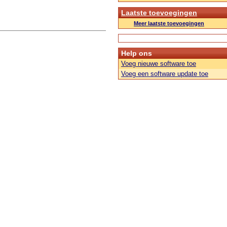
Laatste toevoegingen
Meer laatste toevoegingen
Help ons
Voeg nieuwe software toe
Voeg een software update toe