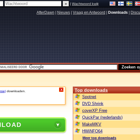
|
Wachtwoord kwijt
AfterDawn
|
Nieuws
|
Vraag en Antwoord
|
Downloads
|
Discu
Top downloads
X
rsie)
downloaden.
Spotnet
DVD Shrink
coverXP Free
QuickPar (nederlands)
NLOAD
MakeMKV
HWiNFO64
Meer top downloads