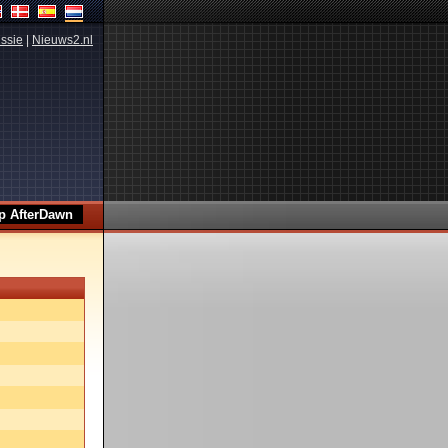
ssie
|
Nieuws2.nl