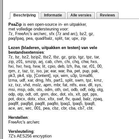
Beschrijving
Informatie
Alle versies
Reviews
PeaZip
is een open-source in- en uitpakker,
met volledige ondersteuning voor:
7z, FreeArc's arc/wrc, sfx (7z and arc), bz2, gz,
paq/lpaq, pea, quad/balz, split, tar, upx, zip
Lezen (bladeren, uitpakken en testen) van vele
bestandsextensies
:
7z, bz, bz2, bzip2, tbz2, tbz, gz, gzip, tgz, tpz, tar,
zip, z01, smzip, arj, cab, chm, chi, chq, chw, hxs,
hxi, hxr, hxq, hxw, lit, cpio, deb, lzh, lha, rar, r01, 00,
rpm, z, taz, tz, iso, jar, ear, war, lha, pet, pup, pak,
pk3, pk4, slp, [Content], xpi, wim, u3p, lzma86,
lzma, udf, xar, dmg, hfs, part1, split, swm, tpz, kmz,
xz, txz, vhd, mslz, apm, mbr, fat, ntfs, exe, dll, sys,
msi, msp, ods, ots, odm, oth, oxt, odb, odf, odg, otg,
odp, otp, odt, ott, gnm, doc, dot, xls, xlt, ppt, pps,
pot, docx, dotx, xlsx, xltx, swf, flv, quad, balz, zpaq,
paq8f, paq8jd, paq8l, paq8o, lpaq1, lpaq5, lpaq8,
ace, arc, wrc, 001, pea, cbz, cbr, cba, cb7, cbt.
Herstellen
:
FreeArc's arc/wrc
Versleuteling
:
7Z's AES256 encryption