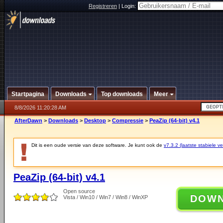
Registreren
|
Login:
Startpagina
Downloads
Top downloads
Meer
8/8/2026 11:20:28 AM
AfterDawn
>
Downloads
>
Desktop
>
Compressie
>
PeaZip (64-bit) v4.1
Dit is een oude versie van deze software. Je kunt ook de
v7.3.2 (laatste stabiele ve
PeaZip (64-bit) v4.1
Open source
DOW
Vista / Win10 / Win7 / Win8 / WinXP