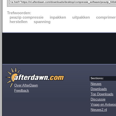
Trefwoorden:
peazip compressie
inpakken
uitpakken
comprimer
herstellen
spanning
Sections:
Nieuws
Over AfterDawn
Downloads
Feedback
Top Downloads
Discussie
Vraag en Antwoo
Nieuws2.nl