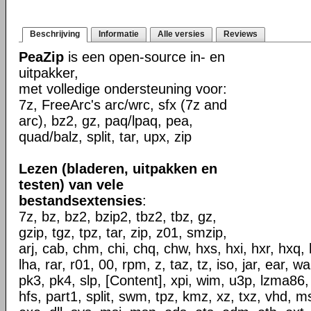
Beschrijving
Informatie
Alle versies
Reviews
PeaZip
is een open-source in- en
uitpakker,
met volledige ondersteuning voor:
7z, FreeArc's arc/wrc, sfx (7z and
arc), bz2, gz, paq/lpaq, pea,
quad/balz, split, tar, upx, zip
Lezen (bladeren, uitpakken en
testen) van vele
bestandsextensies
:
7z, bz, bz2, bzip2, tbz2, tbz, gz,
gzip, tgz, tpz, tar, zip, z01, smzip,
arj, cab, chm, chi, chq, chw, hxs, hxi, hxr, hxq, h
lha, rar, r01, 00, rpm, z, taz, tz, iso, jar, ear, w
pk3, pk4, slp, [Content], xpi, wim, u3p, lzma86,
hfs, part1, split, swm, tpz, kmz, xz, txz, vhd, ms