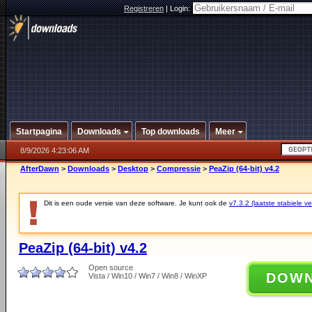
Registreren
|
Login:
Startpagina
Downloads
Top downloads
Meer
8/9/2026 4:23:06 AM
AfterDawn
>
Downloads
>
Desktop
>
Compressie
>
PeaZip (64-bit) v4.2
Dit is een oude versie van deze software. Je kunt ook de
v7.3.2 (laatste stabiele ve
PeaZip (64-bit) v4.2
Open source
DOW
Vista / Win10 / Win7 / Win8 / WinXP