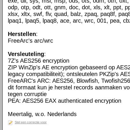
exe, dll, sys, msi, msp, ods, ots, odm, oth, oxt,
odp, otp, odt, ott, gnm, doc, dot, xls, xlt, ppt, p
xlsx, xltx, swf, flv, quad, balz, zpaq, paq8f, pa
lpaq1, lpaq5, lpaq8, ace, arc, wrc, 001, pea, cbz
Herstellen
:
FreeArc's arc/wrc
Versleuteling
:
7Z's AES256 encryption
ZIP WinZip's AE encryption gebaseerd op AES2
legacy compatibiliteit); ontsleutelen PKZip's AE
FreeARC's ARC: AES256, Blowfish, Twofish256
dit formaat kun je herstel records aanmaken vo
tegen corruptie
PEA: AES256 EAX authenticated encryption
Meertalig, w.o. Nederlands
Stel een correctie voor