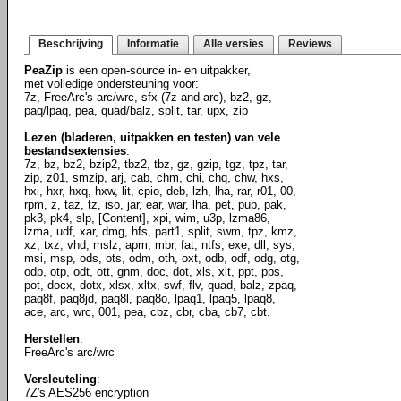
Beschrijving
Informatie
Alle versies
Reviews
PeaZip
is een open-source in- en uitpakker,
met volledige ondersteuning voor:
7z, FreeArc's arc/wrc, sfx (7z and arc), bz2, gz,
paq/lpaq, pea, quad/balz, split, tar, upx, zip
Lezen (bladeren, uitpakken en testen) van vele
bestandsextensies
:
7z, bz, bz2, bzip2, tbz2, tbz, gz, gzip, tgz, tpz, tar,
zip, z01, smzip, arj, cab, chm, chi, chq, chw, hxs,
hxi, hxr, hxq, hxw, lit, cpio, deb, lzh, lha, rar, r01, 00,
rpm, z, taz, tz, iso, jar, ear, war, lha, pet, pup, pak,
pk3, pk4, slp, [Content], xpi, wim, u3p, lzma86,
lzma, udf, xar, dmg, hfs, part1, split, swm, tpz, kmz,
xz, txz, vhd, mslz, apm, mbr, fat, ntfs, exe, dll, sys,
msi, msp, ods, ots, odm, oth, oxt, odb, odf, odg, otg,
odp, otp, odt, ott, gnm, doc, dot, xls, xlt, ppt, pps,
pot, docx, dotx, xlsx, xltx, swf, flv, quad, balz, zpaq,
paq8f, paq8jd, paq8l, paq8o, lpaq1, lpaq5, lpaq8,
ace, arc, wrc, 001, pea, cbz, cbr, cba, cb7, cbt.
Herstellen
:
FreeArc's arc/wrc
Versleuteling
:
7Z's AES256 encryption