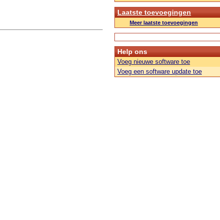
Laatste toevoegingen
Meer laatste toevoegingen
Help ons
Voeg nieuwe software toe
Voeg een software update toe