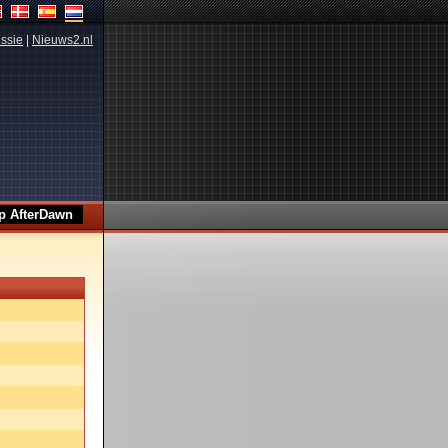
ssie
|
Nieuws2.nl