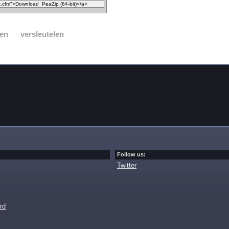
en
versleutelen
Follow us:
Twitter
rd