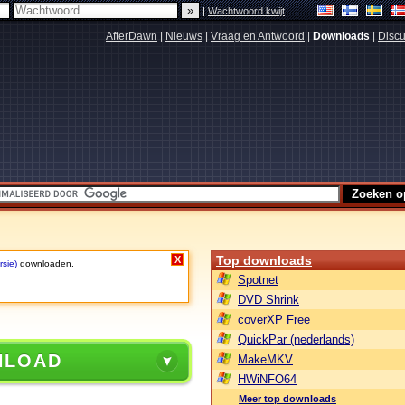
|
Wachtwoord kwijt
AfterDawn
|
Nieuws
|
Vraag en Antwoord
|
Downloads
|
Discu
Top downloads
X
rsie)
downloaden.
Spotnet
DVD Shrink
coverXP Free
QuickPar (nederlands)
NLOAD
MakeMKV
HWiNFO64
Meer top downloads