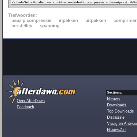
Trefwoorden:
peazip compressie
inpakken
uitpakken
comprimer
herstellen
spanning
Sections:
Nieuws
Over AfterDawn
Downloads
Feedback
Top Downloads
Discussie
Vraag en Antwoo
Nieuws2.nl