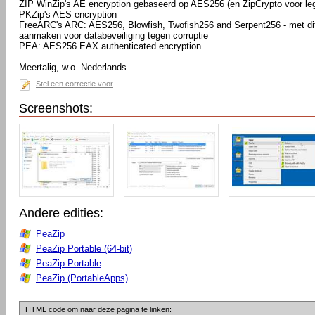
ZIP WinZip's AE encryption gebaseerd op AES256 (en ZipCrypto voor lega
PKZip's AES encryption
FreeARC's ARC: AES256, Blowfish, Twofish256 and Serpent256 - met dit 
aanmaken voor databeveiliging tegen corruptie
PEA: AES256 EAX authenticated encryption
Meertalig, w.o. Nederlands
Stel een correctie voor
Screenshots:
Andere edities:
PeaZip
PeaZip Portable (64-bit)
PeaZip Portable
PeaZip (PortableApps)
HTML code om naar deze pagina te linken: