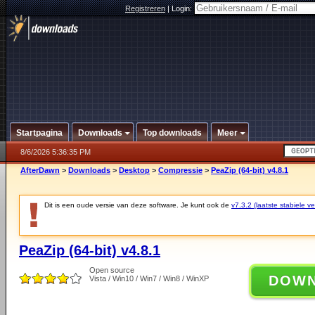
Registreren
|
Login:
Startpagina
Downloads
Top downloads
Meer
8/6/2026 5:36:35 PM
AfterDawn
>
Downloads
>
Desktop
>
Compressie
>
PeaZip (64-bit) v4.8.1
Dit is een oude versie van deze software. Je kunt ook de
v7.3.2 (laatste stabiele ve
PeaZip (64-bit) v4.8.1
Open source
DOW
Vista / Win10 / Win7 / Win8 / WinXP