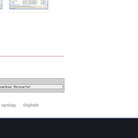
opslag
digitale