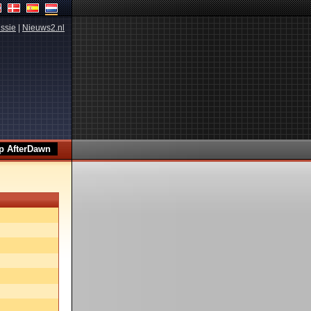
ssie
|
Nieuws2.nl