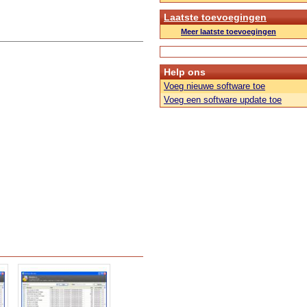
Laatste toevoegingen
Meer laatste toevoegingen
Help ons
Voeg nieuwe software toe
Voeg een software update toe