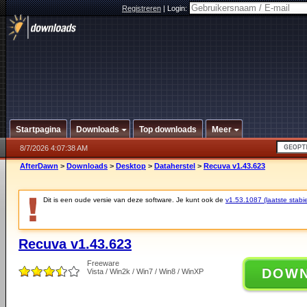
Registreren
|
Login:
Startpagina
Downloads
Top downloads
Meer
8/7/2026 4:07:38 AM
AfterDawn
>
Downloads
>
Desktop
>
Dataherstel
>
Recuva v1.43.623
Dit is een oude versie van deze software. Je kunt ook de
v1.53.1087 (laatste stabie
Recuva v1.43.623
Freeware
DOW
Vista / Win2k / Win7 / Win8 / WinXP