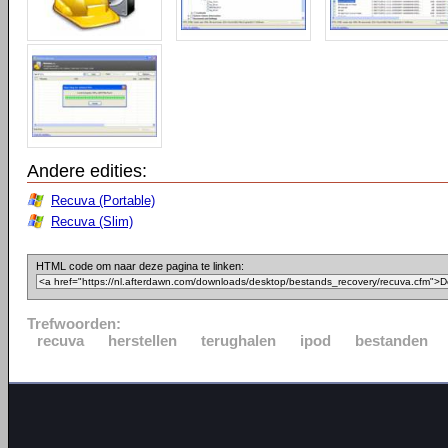
Andere edities:
Recuva (Portable)
Recuva (Slim)
HTML code om naar deze pagina te linken:
Trefwoorden:
recuva
herstellen
terughalen
ipod
bestanden