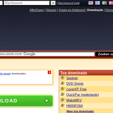
|
Wachtwoord kwijt
AfterDawn
|
Nieuws
|
Vraag en Antwoord
|
Downloads
|
Discu
Top downloads
X
le versie)
downloaden.
Spotnet
DVD Shrink
coverXP Free
QuickPar (nederlands)
NLOAD
MakeMKV
HWiNFO64
Meer top downloads