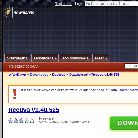
Registreren
|
Login:
Startpagina
Downloads
Top downloads
Meer
8/9/2026 7:20:04 AM
AfterDawn
>
Downloads
>
Desktop
>
Dataherstel
>
Recuva v1.40.525
Dit is een oude versie van deze software. Je kunt ook de
v1.53.1087 (laatste stabie
Recuva v1.40.525
Freeware
DOW
Vista / Win2k / Win7 / Win8 / WinXP