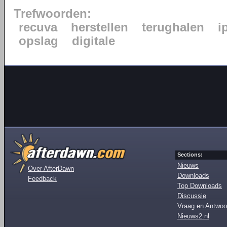
Trefwoorden:
recuva
herstellen
terughalen
i
opslag
digitale
Sections:
Nieuws
Over AfterDawn
Downloads
Feedback
Top Downloads
Discussie
Vraag en Antwoo
Nieuws2.nl