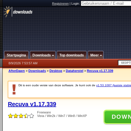
Registreren
|
Login:
Startpagina
Downloads
Top downloads
Meer
8/9/2026 7:53:57 AM
AfterDawn
>
Downloads
>
Desktop
>
Dataherstel
>
Recuva v1.17.339
Dit is een oude versie van deze software. Je kunt ook de
v1.53.1087 (laatste stabie
Recuva v1.17.339
Freeware
DOW
Vista / Win2k / Win7 / Win8 / WinXP