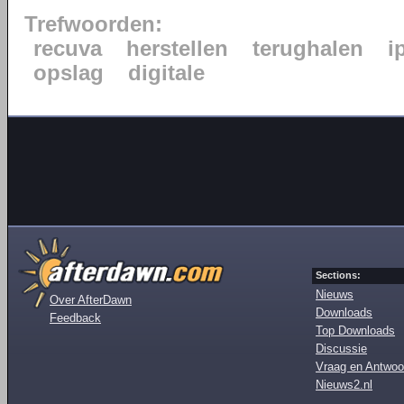
Trefwoorden:
recuva
herstellen
terughalen
i
opslag
digitale
Sections:
Nieuws
Over AfterDawn
Downloads
Feedback
Top Downloads
Discussie
Vraag en Antwoo
Nieuws2.nl