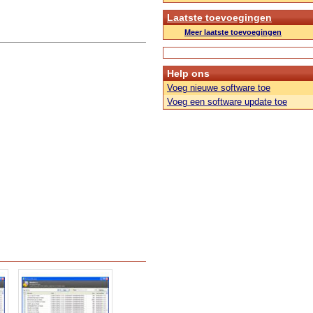
Laatste toevoegingen
Meer laatste toevoegingen
Help ons
Voeg nieuwe software toe
Voeg een software update toe