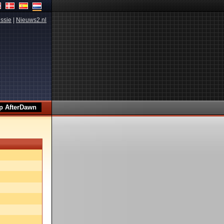
ssie
|
Nieuws2.nl