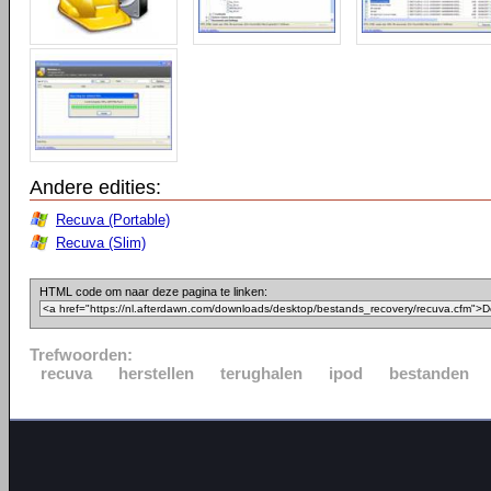
Andere edities:
Recuva (Portable)
Recuva (Slim)
HTML code om naar deze pagina te linken:
Trefwoorden:
recuva
herstellen
terughalen
ipod
bestanden