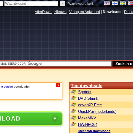
|
Wachtwoord kwijt
AfterDawn
|
Nieuws
|
Vraag en Antwoord
|
Downloads
|
Discu
Top downloads
X
le versie)
downloaden.
Spotnet
DVD Shrink
coverXP Free
QuickPar (nederlands)
NLOAD
MakeMKV
HWiNFO64
Meer top downloads