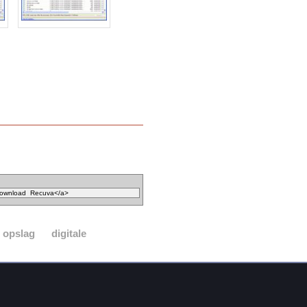
opslag
digitale