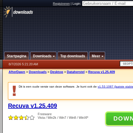
Registreren
|
Login:
Startpagina
Downloads
Top downloads
Meer
8/7/2026 5:21:20 AM
AfterDawn
>
Downloads
>
Desktop
>
Dataherstel
>
Recuva v1.25.409
Dit is een oude versie van deze software. Je kunt ook de
v1.53.1087 (laatste stabie
Recuva v1.25.409
Freeware
DOW
Vista / Win2k / Win7 / Win8 / WinXP