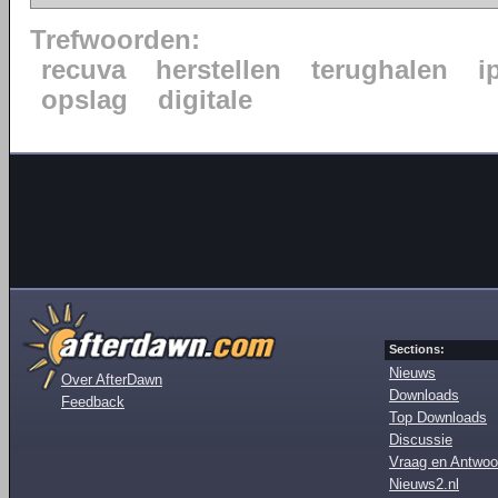
Trefwoorden:
recuva
herstellen
terughalen
i
opslag
digitale
Sections:
Nieuws
Over AfterDawn
Downloads
Feedback
Top Downloads
Discussie
Vraag en Antwoo
Nieuws2.nl