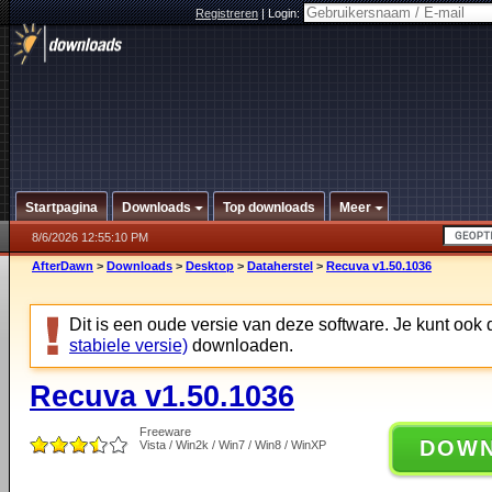
Registreren
|
Login:
Startpagina
Downloads
Top downloads
Meer
8/6/2026 12:55:10 PM
AfterDawn
>
Downloads
>
Desktop
>
Dataherstel
>
Recuva v1.50.1036
Dit is een oude versie van deze software. Je kunt ook
stabiele versie)
downloaden.
Recuva v1.50.1036
Freeware
DOW
Vista / Win2k / Win7 / Win8 / WinXP