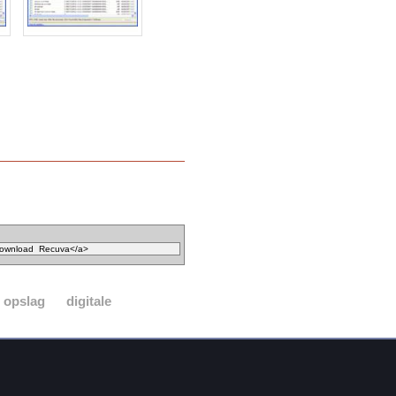
opslag
digitale