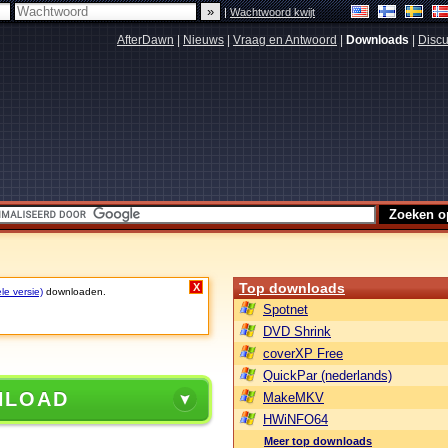
|
Wachtwoord kwijt
AfterDawn
|
Nieuws
|
Vraag en Antwoord
|
Downloads
|
Discu
Top downloads
X
le versie)
downloaden.
Spotnet
DVD Shrink
coverXP Free
QuickPar (nederlands)
NLOAD
MakeMKV
HWiNFO64
Meer top downloads