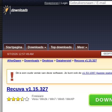
Registreren
|
Login:
Startpagina
Downloads
Top downloads
Meer
8/7/2026 12:57:49 AM
AfterDawn
>
Downloads
>
Desktop
>
Dataherstel
>
Recuva v1.15.327
Dit is een oude versie van deze software. Je kunt ook de
v1.53.1087 (laatste stabie
Recuva v1.15.327
Freeware
DOW
Vista / Win2k / Win7 / Win8 / WinXP