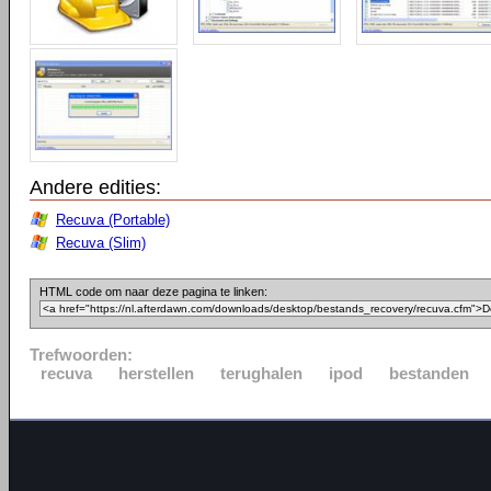
Andere edities:
Recuva (Portable)
Recuva (Slim)
HTML code om naar deze pagina te linken:
Trefwoorden:
recuva
herstellen
terughalen
ipod
bestanden