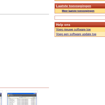
Laatste toevoegingen
Meer laatste toevoegingen
Help ons
Voeg nieuwe software toe
Voeg een software update toe