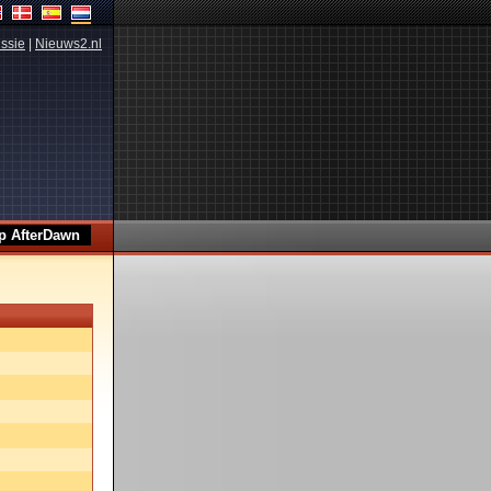
ssie
|
Nieuws2.nl