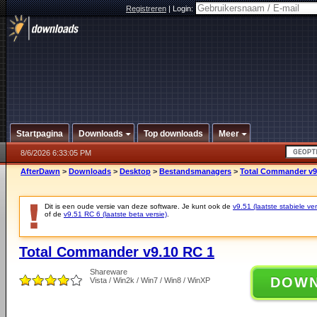
Registreren
|
Login:
Startpagina
Downloads
Top downloads
Meer
8/6/2026 6:33:05 PM
AfterDawn
>
Downloads
>
Desktop
>
Bestandsmanagers
>
Total Commander v9
Dit is een oude versie van deze software. Je kunt ook de
v9.51 (laatste stabiele ver
of de
v9.51 RC 6 (laatste beta versie)
.
Total Commander v9.10 RC 1
Shareware
DOW
Vista / Win2k / Win7 / Win8 / WinXP