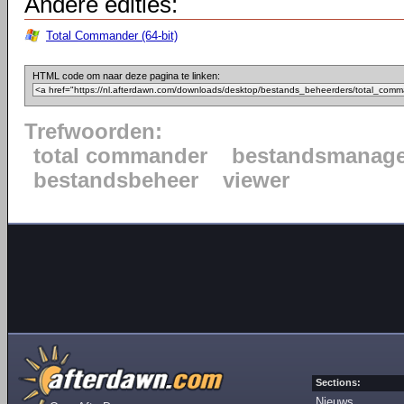
Andere edities:
Total Commander (64-bit)
HTML code om naar deze pagina te linken:
Trefwoorden:
total commander
bestandsmanage
bestandsbeheer
viewer
Sections:
Nieuws