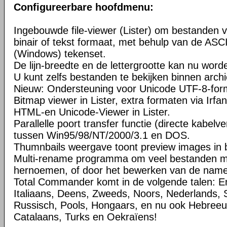
Configureerbare hoofdmenu:
Ingebouwde file-viewer (Lister) om bestanden v
binair of tekst formaat, met behulp van de ASC
(Windows) tekenset.
De lijn-breedte en de lettergrootte kan nu word
U kunt zelfs bestanden te bekijken binnen arch
Nieuw: Ondersteuning voor Unicode UTF-8-for
Bitmap viewer in Lister, extra formaten via Irfa
HTML-en Unicode-Viewer in Lister.
Parallelle poort transfer functie (directe kabelv
tussen Win95/98/NT/2000/3.1 en DOS.
Thumnbails weergave toont preview images in b
Multi-rename programma om veel bestanden met
hernoemen, of door het bewerken van de namen 
Total Commander komt in de volgende talen: En
Italiaans, Deens, Zweeds, Noors, Nederlands, 
Russisch, Pools, Hongaars, en nu ook Hebreeuw
Catalaans, Turks en Oekraïens!