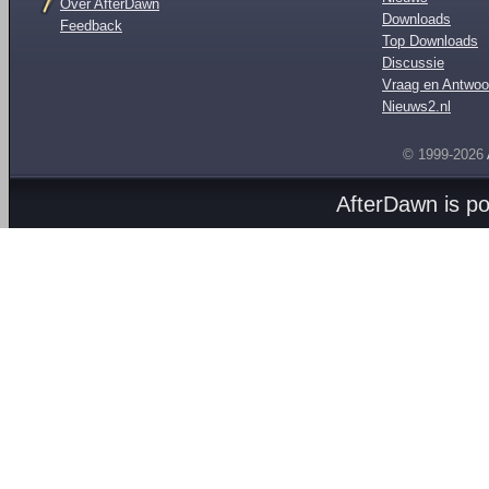
Over AfterDawn
Downloads
Feedback
Top Downloads
Discussie
Vraag en Antwoo
Nieuws2.nl
© 1999-2026
AfterDawn is p