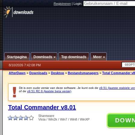
Registreren
|
Login:
Startpagina
Downloads
Top downloads
Meer
8/10/2026 7:42:08 PM
AfterDawn
>
Downloads
>
Desktop
>
Bestandsmanagers
>
Total Commander v8
Dit is een oude versie van deze software. Je kunt ook de
v9.51 (laatste stabiele ver
of de
v9.51 RC 6 (laatste beta versie)
.
Total Commander v8.01
Shareware
DOW
Vista / Win2k / Win7 / Win8 / WinXP