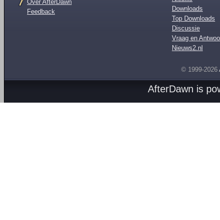
Over AfterDawn
Downloads
Feedback
Top Downloads
Discussie
Vraag en Antwoo
Nieuws2.nl
© 1999-2026
AfterDawn is p