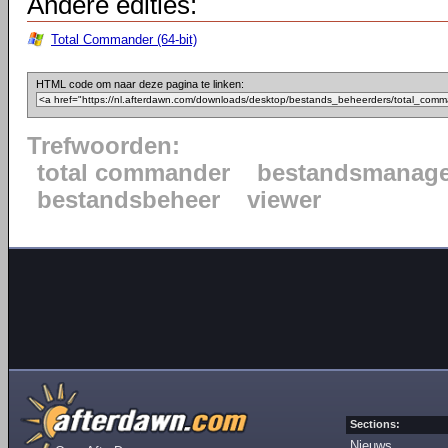
Andere edities:
Total Commander (64-bit)
HTML code om naar deze pagina te linken:
Trefwoorden:
total commander
bestandsmanage
bestandsbeheer
viewer
Sections:
Nieuws