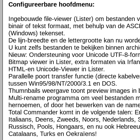
Configureerbare hoofdmenu:
Ingebouwde file-viewer (Lister) om bestanden v
binair of tekst formaat, met behulp van de ASC
(Windows) tekenset.
De lijn-breedte en de lettergrootte kan nu word
U kunt zelfs bestanden te bekijken binnen arch
Nieuw: Ondersteuning voor Unicode UTF-8-for
Bitmap viewer in Lister, extra formaten via Irfa
HTML-en Unicode-Viewer in Lister.
Parallelle poort transfer functie (directe kabelv
tussen Win95/98/NT/2000/3.1 en DOS.
Thumnbails weergave toont preview images in b
Multi-rename programma om veel bestanden met
hernoemen, of door het bewerken van de namen 
Total Commander komt in de volgende talen: En
Italiaans, Deens, Zweeds, Noors, Nederlands, 
Russisch, Pools, Hongaars, en nu ook Hebreeuw
Catalaans, Turks en Oekraïens!