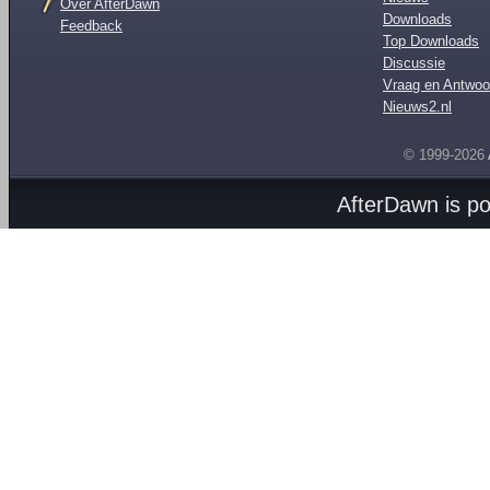
Over AfterDawn
Downloads
Feedback
Top Downloads
Discussie
Vraag en Antwoo
Nieuws2.nl
© 1999-2026
AfterDawn is p