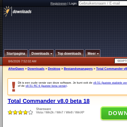
Registreren
|
Login:
Startpagina
Downloads
Top downloads
Meer
8/6/2026 7:52:02 AM
AfterDawn
>
Downloads
>
Desktop
>
Bestandsmanagers
>
Total Commander v8.
Dit is een oude versie van deze software. Je kunt ook de
v9.51 (laatste stabiele ver
of de
v9.51 RC 6 (laatste beta versie)
.
Total Commander v8.0 beta 18
Shareware
DOW
Vista / Win2k / Win7 / Win8 / WinXP