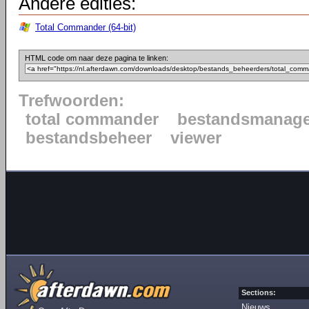
Andere edities:
Total Commander (64-bit)
HTML code om naar deze pagina te linken:
Trefwoorden:
total commander
bestandsmanage
bestandsbeheer
viewer
Sections:
Nieuws