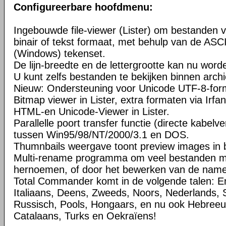
Configureerbare hoofdmenu:
Ingebouwde file-viewer (Lister) om bestanden v
binair of tekst formaat, met behulp van de ASC
(Windows) tekenset.
De lijn-breedte en de lettergrootte kan nu word
U kunt zelfs bestanden te bekijken binnen arch
Nieuw: Ondersteuning voor Unicode UTF-8-for
Bitmap viewer in Lister, extra formaten via Irfa
HTML-en Unicode-Viewer in Lister.
Parallelle poort transfer functie (directe kabelv
tussen Win95/98/NT/2000/3.1 en DOS.
Thumnbails weergave toont preview images in b
Multi-rename programma om veel bestanden met
hernoemen, of door het bewerken van de namen 
Total Commander komt in de volgende talen: En
Italiaans, Deens, Zweeds, Noors, Nederlands, 
Russisch, Pools, Hongaars, en nu ook Hebreeuw
Catalaans, Turks en Oekraïens!