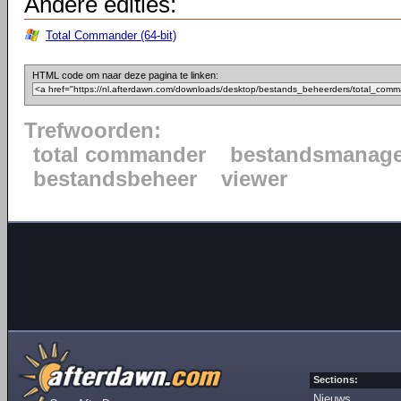
Andere edities:
Total Commander (64-bit)
HTML code om naar deze pagina te linken:
Trefwoorden:
total commander
bestandsmanage
bestandsbeheer
viewer
Sections:
Nieuws