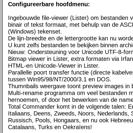
Configureerbare hoofdmenu:
Ingebouwde file-viewer (Lister) om bestanden v
binair of tekst formaat, met behulp van de ASC
(Windows) tekenset.
De lijn-breedte en de lettergrootte kan nu word
U kunt zelfs bestanden te bekijken binnen arch
Nieuw: Ondersteuning voor Unicode UTF-8-for
Bitmap viewer in Lister, extra formaten via Irfa
HTML-en Unicode-Viewer in Lister.
Parallelle poort transfer functie (directe kabelv
tussen Win95/98/NT/2000/3.1 en DOS.
Thumnbails weergave toont preview images in b
Multi-rename programma om veel bestanden met
hernoemen, of door het bewerken van de namen 
Total Commander komt in de volgende talen: En
Italiaans, Deens, Zweeds, Noors, Nederlands, 
Russisch, Pools, Hongaars, en nu ook Hebreeuw
Catalaans, Turks en Oekraïens!