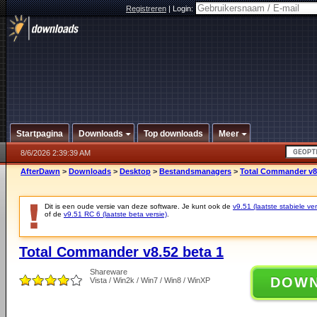
Registreren
|
Login:
Startpagina
Downloads
Top downloads
Meer
8/6/2026 2:39:39 AM
AfterDawn
>
Downloads
>
Desktop
>
Bestandsmanagers
>
Total Commander v8.
Dit is een oude versie van deze software. Je kunt ook de
v9.51 (laatste stabiele ver
of de
v9.51 RC 6 (laatste beta versie)
.
Total Commander v8.52 beta 1
Shareware
DOW
Vista / Win2k / Win7 / Win8 / WinXP