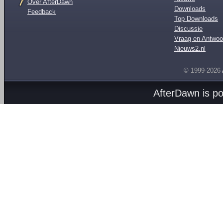
Over AfterDawn
Downloads
Feedback
Top Downloads
Discussie
Vraag en Antwoo
Nieuws2.nl
© 1999-2026
AfterDawn is p