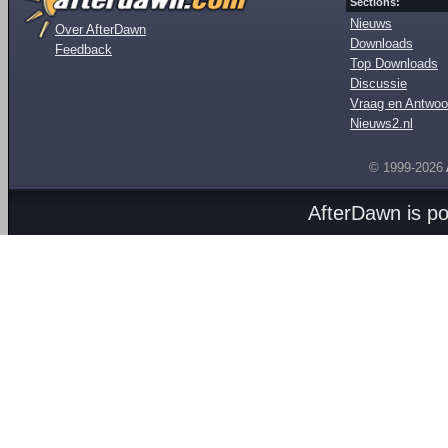
Sections:
Nieuws
Over AfterDawn
Downloads
Feedback
Top Downloads
Discussie
Vraag en Antwoo
Nieuws2.nl
© 1999-2026
AfterDawn is p