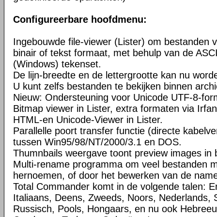
Configureerbare hoofdmenu:
Ingebouwde file-viewer (Lister) om bestanden v
binair of tekst formaat, met behulp van de ASC
(Windows) tekenset.
De lijn-breedte en de lettergrootte kan nu word
U kunt zelfs bestanden te bekijken binnen arch
Nieuw: Ondersteuning voor Unicode UTF-8-for
Bitmap viewer in Lister, extra formaten via Irfa
HTML-en Unicode-Viewer in Lister.
Parallelle poort transfer functie (directe kabelv
tussen Win95/98/NT/2000/3.1 en DOS.
Thumnbails weergave toont preview images in b
Multi-rename programma om veel bestanden met
hernoemen, of door het bewerken van de namen 
Total Commander komt in de volgende talen: En
Italiaans, Deens, Zweeds, Noors, Nederlands, 
Russisch, Pools, Hongaars, en nu ook Hebreeuw