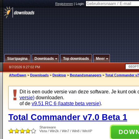
Registreren
|
Login:
Startpagina
Downloads
Top downloads
Meer
8/7/2026 9:27:02 PM
AfterDawn
>
Downloads
>
Desktop
>
Bestandsmanagers
>
Total Commander v7.
Dit is een oude versie van deze software. Je kunt ook
versie)
downloaden.
of de
v9.51 RC 6 (laatste beta versie)
.
Total Commander v7.0 Beta 1
Shareware
DOW
Vista / Win2k / Win7 / Win8 / WinXP