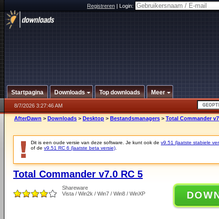
Registreren
|
Login:
Startpagina
Downloads
Top downloads
Meer
8/7/2026 3:27:46 AM
AfterDawn
>
Downloads
>
Desktop
>
Bestandsmanagers
>
Total Commander v7
Dit is een oude versie van deze software. Je kunt ook de
v9.51 (laatste stabiele ver
of de
v9.51 RC 6 (laatste beta versie)
.
Total Commander v7.0 RC 5
Shareware
DOW
Vista / Win2k / Win7 / Win8 / WinXP