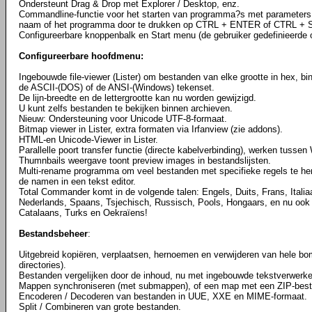
Ondersteunt Drag & Drop met Explorer / Desktop, enz.
Commandline-functie voor het starten van programma?s met parameters,
naam of het programma door te drukken op CTRL + ENTER of CTRL +
Configureerbare knoppenbalk en Start menu (de gebruiker gedefinieerde 
Configureerbare hoofdmenu:
Ingebouwde file-viewer (Lister) om bestanden van elke grootte in hex, bi
de ASCII-(DOS) of de ANSI-(Windows) tekenset.
De lijn-breedte en de lettergrootte kan nu worden gewijzigd.
U kunt zelfs bestanden te bekijken binnen archieven.
Nieuw: Ondersteuning voor Unicode UTF-8-formaat.
Bitmap viewer in Lister, extra formaten via Irfanview (zie addons).
HTML-en Unicode-Viewer in Lister.
Parallelle poort transfer functie (directe kabelverbinding), werken tuss
Thumnbails weergave toont preview images in bestandslijsten.
Multi-rename programma om veel bestanden met specifieke regels te he
de namen in een tekst editor.
Total Commander komt in de volgende talen: Engels, Duits, Frans, Itali
Nederlands, Spaans, Tsjechisch, Russisch, Pools, Hongaars, en nu ook
Catalaans, Turks en Oekraïens!
Bestandsbeheer
:
Uitgebreid kopiëren, verplaatsen, hernoemen en verwijderen van hele b
directories).
Bestanden vergelijken door de inhoud, nu met ingebouwde tekstverwerke
Mappen synchroniseren (met submappen), of een map met een ZIP-best
Encoderen / Decoderen van bestanden in UUE, XXE en MIME-formaat.
Split / Combineren van grote bestanden.