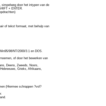
 simpelweg door het intypen van de
 SHIFT + ENTER.
opdrachten)
nair of tekst formaat, met behulp van
en Win95/98/NT/2000/3.1 en DOS.
rnoemen, of door het bewerken van
aans, Deens, Zweeds, Noors,
 Hebreeuws, Grieks, Afrikaans,
omen (Hiermee schrappen ?vol?
r.
and.