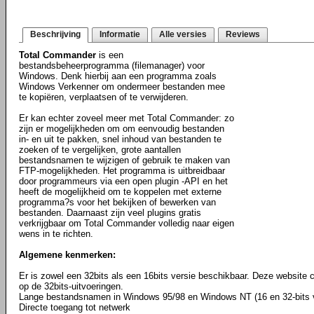
Beschrijving
Informatie
Alle versies
Reviews
Total Commander
is een
bestandsbeheerprogramma (filemanager) voor
Windows. Denk hierbij aan een programma zoals
Windows Verkenner om ondermeer bestanden mee
te kopiëren, verplaatsen of te verwijderen.
Er kan echter zoveel meer met Total Commander: zo
zijn er mogelijkheden om om eenvoudig bestanden
in- en uit te pakken, snel inhoud van bestanden te
zoeken of te vergelijken, grote aantallen
bestandsnamen te wijzigen of gebruik te maken van
FTP-mogelijkheden. Het programma is uitbreidbaar
door programmeurs via een open plugin -API en het
heeft de mogelijkheid om te koppelen met externe
programma?s voor het bekijken of bewerken van
bestanden. Daarnaast zijn veel plugins gratis
verkrijgbaar om Total Commander volledig naar eigen
wens in te richten.
Algemene kenmerken:
Er is zowel een 32bits als een 16bits versie beschikbaar. Deze website c
op de 32bits-uitvoeringen.
Lange bestandsnamen in Windows 95/98 en Windows NT (16 en 32-bits v
Directe toegang tot netwerk