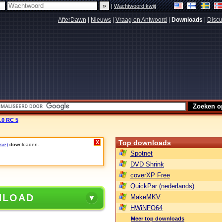
|
Wachtwoord kwijt
AfterDawn
|
Nieuws
|
Vraag en Antwoord
|
Downloads
|
Discu
.0 RC 5
Top downloads
X
sie)
downloaden.
Spotnet
DVD Shrink
coverXP Free
QuickPar (nederlands)
NLOAD
MakeMKV
HWiNFO64
Meer top downloads