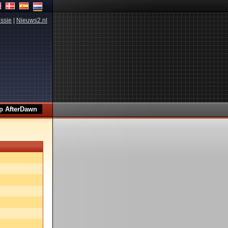
ssie
|
Nieuws2.nl