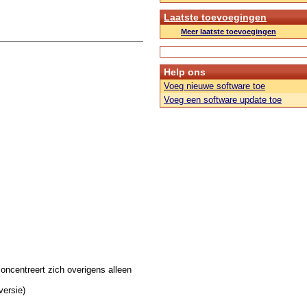
Laatste toevoegingen
Meer laatste toevoegingen
Help ons
Voeg nieuwe software toe
Voeg een software update toe
oncentreert zich overigens alleen
ersie)