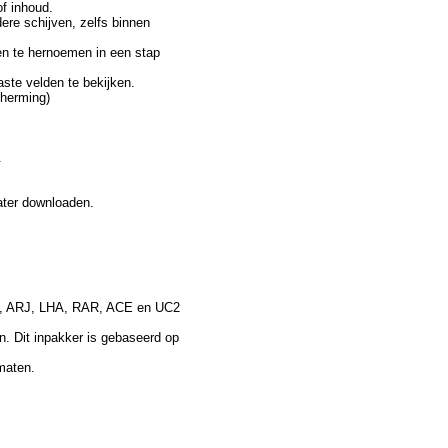
f inhoud.
ere schijven, zelfs binnen
n te hernoemen in een stap
ste velden te bekijken.
herming)
.
ater downloaden.
IP, ARJ, LHA, RAR, ACE en UC2
. Dit inpakker is gebaseerd op
maten.