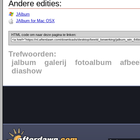
Andere edities:
JAlbum
JAlbum for Mac OSX
HTML code om naar deze pagina te linken:
Trefwoorden:
jalbum
galerij
fotoalbum
afbee
diashow