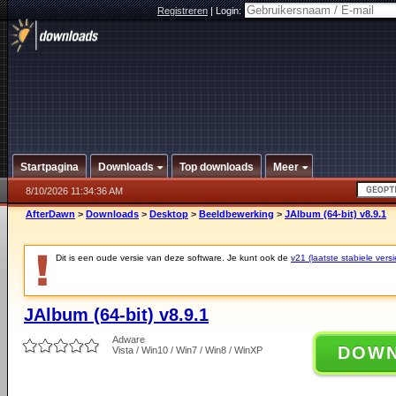
Registreren
|
Login:
Startpagina
Downloads
Top downloads
Meer
8/10/2026 11:34:36 AM
AfterDawn
>
Downloads
>
Desktop
>
Beeldbewerking
>
JAlbum (64-bit) v8.9.1
Dit is een oude versie van deze software. Je kunt ook de
v21 (laatste stabiele versi
JAlbum (64-bit) v8.9.1
Adware
DOW
Vista / Win10 / Win7 / Win8 / WinXP