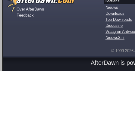
Sections:
Nieuws
Over AfterDawn
Downloads
Feedback
Top Downloads
Discussie
Vraag en Antwoo
Nieuws2.nl
© 1999-2026
AfterDawn is p