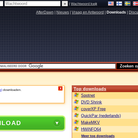
|
Wachtwoord kwijt
AfterDawn
|
Nieuws
|
Vraag en Antwoord
|
Downloads
|
Discu
Top downloads
X
e)
downloaden.
Spotnet
DVD Shrink
coverXP Free
QuickPar (nederlands)
NLOAD
MakeMKV
HWiNFO64
Meer top downloads