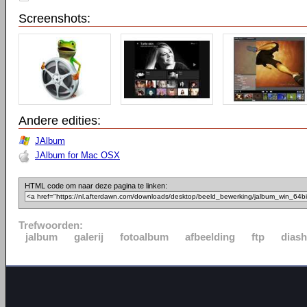
Screenshots:
Andere edities:
JAlbum
JAlbum for Mac OSX
HTML code om naar deze pagina te linken:
Trefwoorden:
jalbum
galerij
fotoalbum
afbeelding
ftp
dias