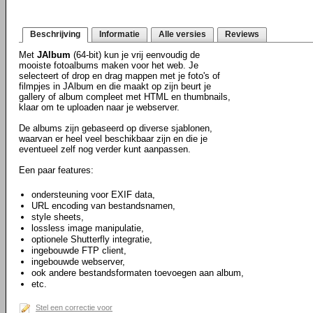
Beschrijving
Informatie
Alle versies
Reviews
Met
JAlbum
(64-bit) kun je vrij eenvoudig de
mooiste fotoalbums maken voor het web. Je
selecteert of drop en drag mappen met je foto's of
filmpjes in JAlbum en die maakt op zijn beurt je
gallery of album compleet met HTML en thumbnails,
klaar om te uploaden naar je webserver.
De albums zijn gebaseerd op diverse sjablonen,
waarvan er heel veel beschikbaar zijn en die je
eventueel zelf nog verder kunt aanpassen.
Een paar features:
ondersteuning voor EXIF data,
URL encoding van bestandsnamen,
style sheets,
lossless image manipulatie,
optionele Shutterfly integratie,
ingebouwde FTP client,
ingebouwde webserver,
ook andere bestandsformaten toevoegen aan album,
etc.
Stel een correctie voor