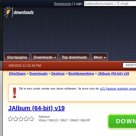
Registreren
|
Login:
Startpagina
Downloads
Top downloads
Meer
8/9/2026 12:15:40 PM
AfterDawn
>
Downloads
>
Desktop
>
Beeldbewerking
>
JAlbum (64-bit) v19
Dit is een oude versie van deze software. Je kunt ook de
v21 (laatste stabiele versi
JAlbum (64-bit) v19
Adware
DOW
Vista / Win10 / Win7 / Win8 / WinXP