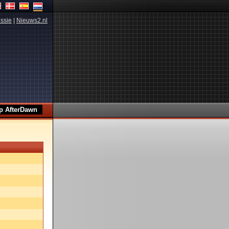
ssie
|
Nieuws2.nl