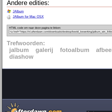
Andere edities:
JAlbum
JAlbum for Mac OSX
HTML code om naar deze pagina te linken:
Trefwoorden:
jalbum
galerij
fotoalbum
afbee
diashow