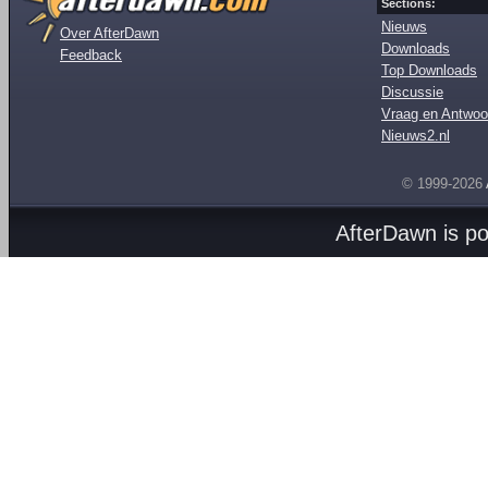
Sections:
Nieuws
Over AfterDawn
Downloads
Feedback
Top Downloads
Discussie
Vraag en Antwoo
Nieuws2.nl
© 1999-2026
AfterDawn is p