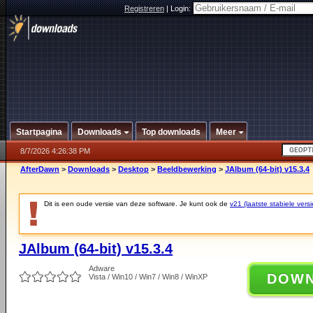
Registreren
|
Login:
Startpagina
Downloads
Top downloads
Meer
8/7/2026 4:26:38 PM
AfterDawn
>
Downloads
>
Desktop
>
Beeldbewerking
>
JAlbum (64-bit) v15.3.4
Dit is een oude versie van deze software. Je kunt ook de
v21 (laatste stabiele versi
JAlbum (64-bit) v15.3.4
Adware
DOW
Vista / Win10 / Win7 / Win8 / WinXP