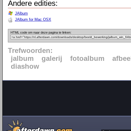
Andere edities:
JAlbum
JAlbum for Mac OSX
HTML code om naar deze pagina te linken:
Trefwoorden:
jalbum
galerij
fotoalbum
afbee
diashow