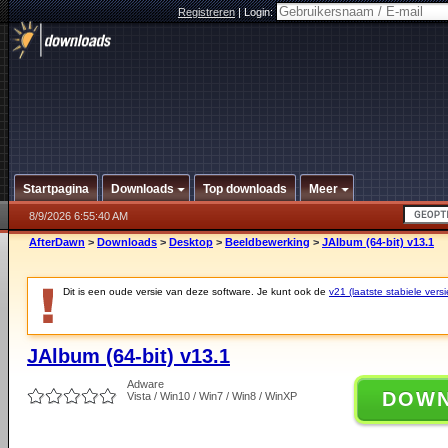
Registreren
|
Login:
Startpagina
Downloads
Top downloads
Meer
8/9/2026 6:55:40 AM
AfterDawn
>
Downloads
>
Desktop
>
Beeldbewerking
>
JAlbum (64-bit) v13.1
Dit is een oude versie van deze software. Je kunt ook de
v21 (laatste stabiele versi
JAlbum (64-bit) v13.1
Adware
DOW
Vista / Win10 / Win7 / Win8 / WinXP