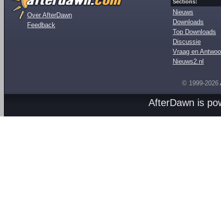
Sections:
Nieuws
Over AfterDawn
Downloads
Feedback
Top Downloads
Discussie
Vraag en Antwoo
Nieuws2.nl
© 1999-2026
AfterDawn is p