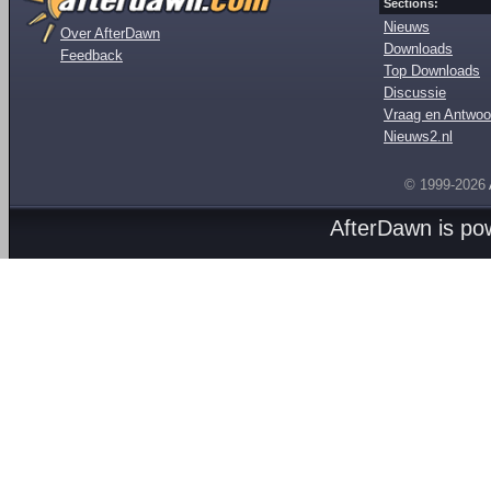
Sections:
Nieuws
Over AfterDawn
Downloads
Feedback
Top Downloads
Discussie
Vraag en Antwoo
Nieuws2.nl
© 1999-2026
AfterDawn is p