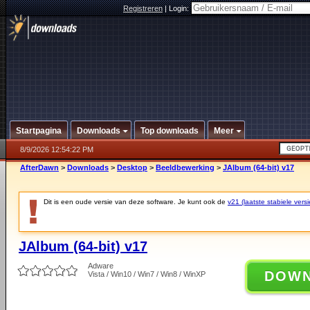
Registreren
|
Login:
Startpagina
Downloads
Top downloads
Meer
8/9/2026 12:54:22 PM
AfterDawn
>
Downloads
>
Desktop
>
Beeldbewerking
>
JAlbum (64-bit) v17
Dit is een oude versie van deze software. Je kunt ook de
v21 (laatste stabiele versi
JAlbum (64-bit) v17
Adware
DOW
Vista / Win10 / Win7 / Win8 / WinXP