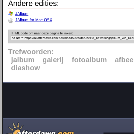
Andere edities:
JAlbum
JAlbum for Mac OSX
HTML code om naar deze pagina te linken:
Trefwoorden:
jalbum
galerij
fotoalbum
afbee
diashow