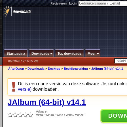
Registreren
|
Login:
Startpagina
Downloads
Top downloads
Meer
8/7/2026 12:16:55 PM
AfterDawn
>
Downloads
>
Desktop
>
Beeldbewerking
>
JAlbum (64-bit) v14.1
Dit is een oude versie van deze software. Je kunt ook
versie)
downloaden.
JAlbum (64-bit) v14.1
Adware
DOW
Vista / Win10 / Win7 / Win8 / WinXP