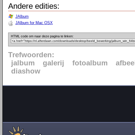
Andere edities:
JAlbum
JAlbum for Mac OSX
HTML code om naar deze pagina te linken:
Trefwoorden:
jalbum
galerij
fotoalbum
afbee
diashow