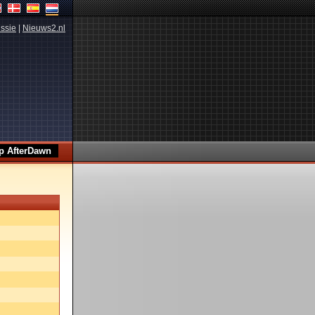
ssie
|
Nieuws2.nl