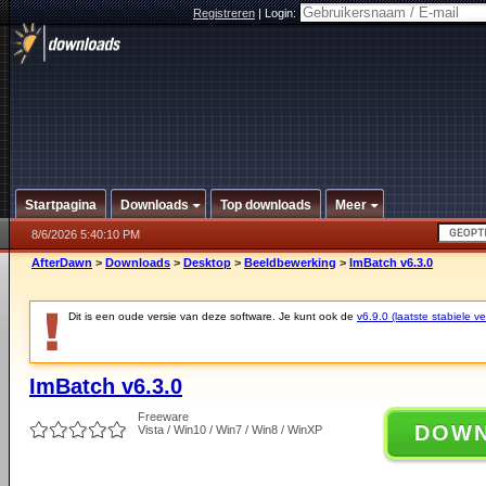
Registreren
|
Login:
Startpagina
Downloads
Top downloads
Meer
8/6/2026 5:40:10 PM
AfterDawn
>
Downloads
>
Desktop
>
Beeldbewerking
>
ImBatch v6.3.0
Dit is een oude versie van deze software. Je kunt ook de
v6.9.0 (laatste stabiele ve
ImBatch v6.3.0
Freeware
DOW
Vista / Win10 / Win7 / Win8 / WinXP