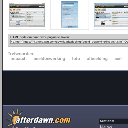
HTML code om naar deze pagina te linken:
Trefwoorden:
imbatch
beeldbewerking
foto
afbeelding
exif
Sections:
Nieuws