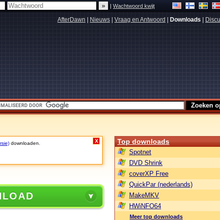
|
Wachtwoord kwijt
AfterDawn
|
Nieuws
|
Vraag en Antwoord
|
Downloads
|
Discu
Top downloads
X
rsie)
downloaden.
Spotnet
DVD Shrink
coverXP Free
QuickPar (nederlands)
NLOAD
MakeMKV
HWiNFO64
Meer top downloads