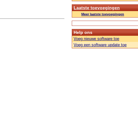
Laatste toevoegingen
Meer laatste toevoegingen
Help ons
Voeg nieuwe software toe
Voeg een software update toe