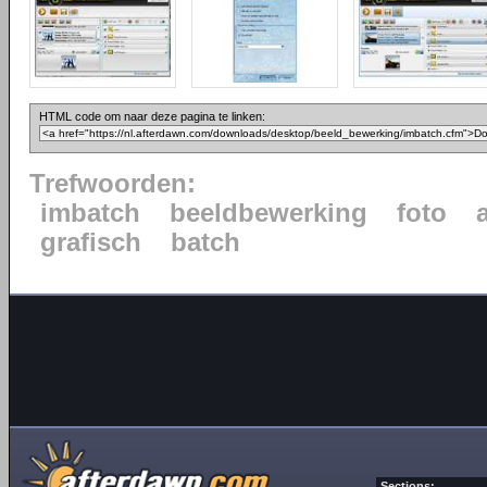
HTML code om naar deze pagina te linken:
Trefwoorden:
imbatch
beeldbewerking
foto
grafisch
batch
Sections: