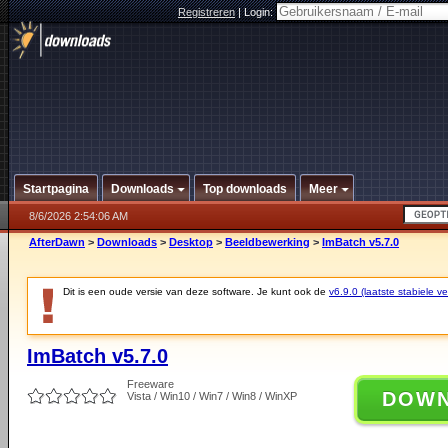
Registreren
|
Login:
Startpagina
Downloads
Top downloads
Meer
8/6/2026 2:54:06 AM
AfterDawn
>
Downloads
>
Desktop
>
Beeldbewerking
>
ImBatch v5.7.0
Dit is een oude versie van deze software. Je kunt ook de
v6.9.0 (laatste stabiele ve
ImBatch v5.7.0
Freeware
DOW
Vista / Win10 / Win7 / Win8 / WinXP