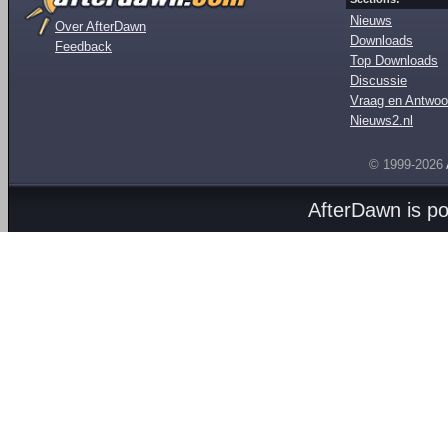
Nieuws
Over AfterDawn
Downloads
Feedback
Top Downloads
Discussie
Vraag en Antwoo
Nieuws2.nl
© 1999-2026
AfterDawn is p