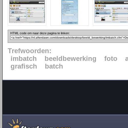
HTML code om naar deze pagina te linken:
Trefwoorden:
imbatch
beeldbewerking
foto
grafisch
batch