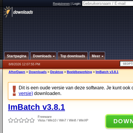
Registreren
|
Login:
Startpagina
Downloads
Top downloads
Meer
8/8/2026 12:07:55 PM
AfterDawn
>
Downloads
>
Desktop
>
Beeldbewerking
>
ImBatch v3.8.1
Dit is een oude versie van deze software. Je kunt ook
versie)
downloaden.
ImBatch v3.8.1
Freeware
DOW
Vista / Win10 / Win7 / Win8 / WinXP