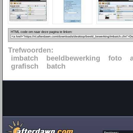
HTML code om naar deze pagina te linken:
Trefwoorden:
imbatch
beeldbewerking
foto
grafisch
batch
Sections: