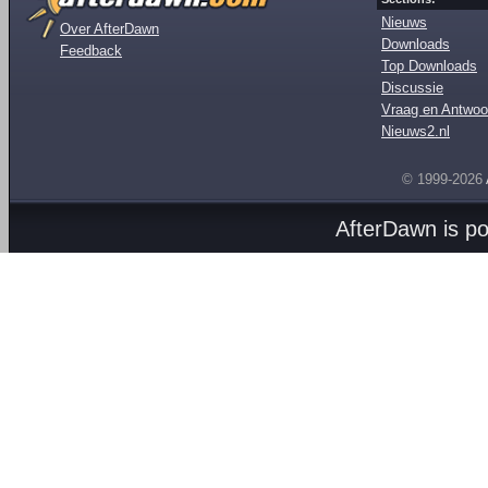
Nieuws
Over AfterDawn
Downloads
Feedback
Top Downloads
Discussie
Vraag en Antwoo
Nieuws2.nl
© 1999-2026
AfterDawn is p