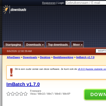
Registreren
|
Login:
Startpagina
Downloads
Top downloads
Meer
8/6/2026 12:00:39 AM
AfterDawn
>
Downloads
>
Desktop
>
Beeldbewerking
>
ImBatch v1.7.0
Dit is een oude versie van deze software. Je kunt ook de
v6.9.0 (laatste stabiele ve
ImBatch v1.7.0
Freeware
DOW
Vista / Win10 / Win7 / Win8 / WinXP