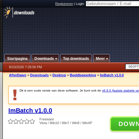
Registreren
|
Login:
Startpagina
Downloads
Top downloads
Meer
8/10/2026 7:29:56 PM
AfterDawn
>
Downloads
>
Desktop
>
Beeldbewerking
>
ImBatch v1.0.0
Dit is een oude versie van deze software. Je kunt ook de
v6.9.0 (laatste stabiele ve
ImBatch v1.0.0
Freeware
DOW
Vista / Win10 / Win7 / Win8 / WinXP