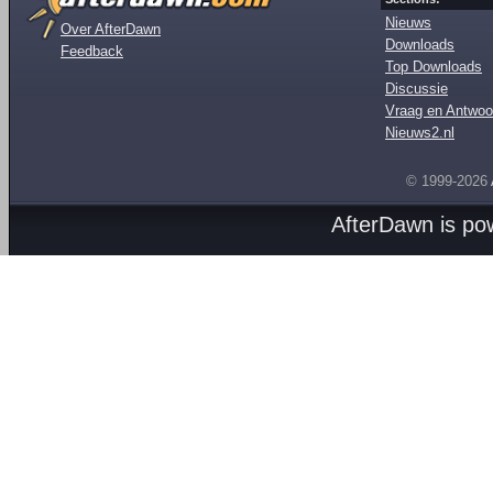
Nieuws
Over AfterDawn
Downloads
Feedback
Top Downloads
Discussie
Vraag en Antwoo
Nieuws2.nl
© 1999-2026
AfterDawn is p