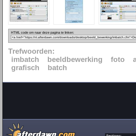
HTML code om naar deze pagina te linken:
Trefwoorden:
imbatch
beeldbewerking
foto
grafisch
batch
Sections: