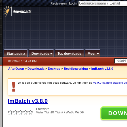
Registreren
|
Login:
Startpagina
Downloads
Top downloads
Meer
8/8/2026 1:34:24 PM
AfterDawn
>
Downloads
>
Desktop
>
Beeldbewerking
>
ImBatch v3.8.0
Dit is een oude versie van deze software. Je kunt ook de
v6.9.0 (laatste stabiele ve
ImBatch v3.8.0
Freeware
DOW
Vista / Win10 / Win7 / Win8 / WinXP