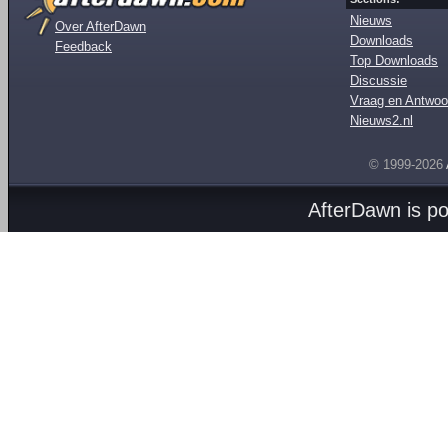
Nieuws
Over AfterDawn
Downloads
Feedback
Top Downloads
Discussie
Vraag en Antwoo
Nieuws2.nl
© 1999-2026
AfterDawn is p