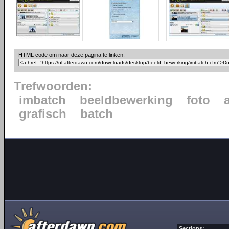
HTML code om naar deze pagina te linken:
Trefwoorden:
imbatch
beeldbewerking
foto
grafisch
batch
Sections: