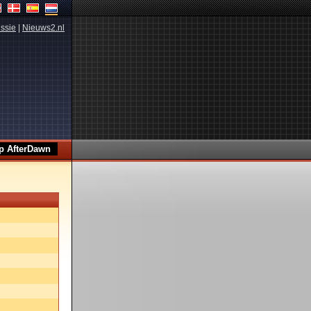
ssie
|
Nieuws2.nl