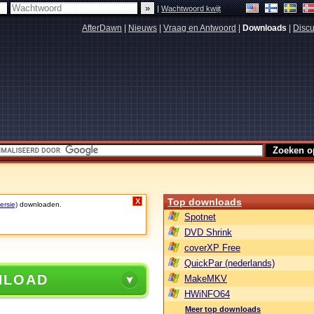
|
Wachtwoord kwijt
AfterDawn
|
Nieuws
|
Vraag en Antwoord
|
Downloads
|
Discu
Top downloads
X
ersie)
downloaden.
Spotnet
DVD Shrink
coverXP Free
QuickPar (nederlands)
NLOAD
MakeMKV
HWiNFO64
Meer top downloads