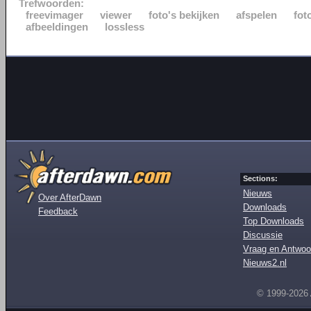
Trefwoorden:
freevimager
viewer
foto's bekijken
afspelen
fot
afbeeldingen
lossless
Sections:
Nieuws
Over AfterDawn
Downloads
Feedback
Top Downloads
Discussie
Vraag en Antwoo
Nieuws2.nl
© 1999-2026