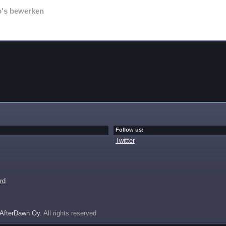
o's bewerken
Follow us:
Twitter
rd
AfterDawn Oy
. All rights reserved