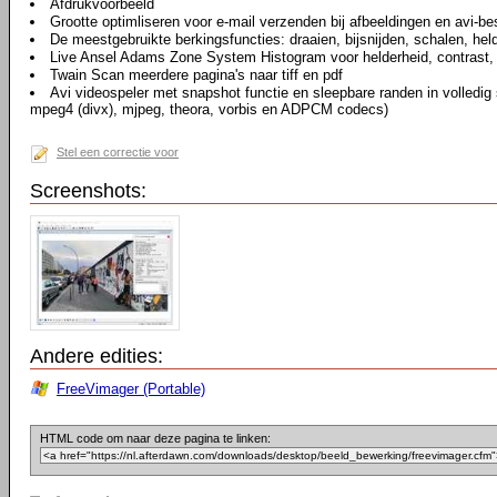
Afdrukvoorbeeld
Grootte optimliseren voor e-mail verzenden bij afbeeldingen en avi-b
De meestgebruikte berkingsfuncties: draaien, bijsnijden, schalen, hel
Live Ansel Adams Zone System Histogram voor helderheid, contrast, 
Twain Scan meerdere pagina's naar tiff en pdf
Avi videospeler met snapshot functie en sleepbare randen in volledi
mpeg4 (divx), mjpeg, theora, vorbis en ADPCM codecs)
Stel een correctie voor
Screenshots:
Andere edities:
FreeVimager (Portable)
HTML code om naar deze pagina te linken: