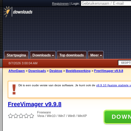
Registreren
|
Login:
Startpagina
Downloads
Top downloads
Meer
8/7/2026 3:00:04 AM
AfterDawn
>
Downloads
>
Desktop
>
Beeldbewerking
>
FreeVimager v9.9.8
Dit is een oude versie van deze software. Je kunt ook de
v9.9.10 (laatste stabiele v
FreeVimager v9.9.8
Freeware
DOW
Vista / Win10 / Win7 / Win8 / WinXP