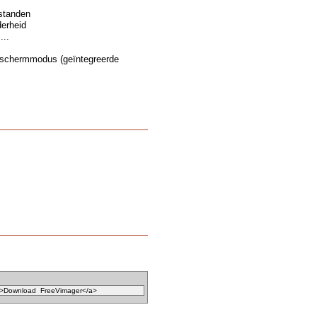
estanden
derheid
...
g schermmodus (geïntegreerde