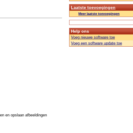
Laatste toevoegingen
Meer laatste toevoegingen
Help ons
Voeg nieuwe software toe
Voeg een software update toe
ken en opslaan afbeeldingen