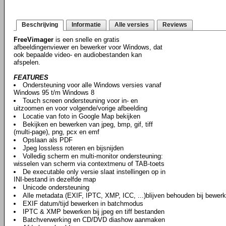
Beschrijving
Informatie
Alle versies
Reviews
FreeVimager
is een snelle en gratis
afbeeldingenviewer en bewerker voor Windows, dat
ook bepaalde video- en audiobestanden kan
afspelen.
FEATURES
Ondersteuning voor alle Windows versies vanaf
Windows 95 t/m Windows 8
Touch screen ondersteuning voor in- en
uitzoomen en voor volgende/vorige afbeelding
Locatie van foto in Google Map bekijken
Bekijken en bewerken van jpeg, bmp, gif, tiff
(multi-page), png, pcx en emf
Opslaan als PDF
Jpeg lossless roteren en bijsnijden
Volledig scherm en multi-monitor ondersteuning:
wisselen van scherm via contextmenu of TAB-toets
De executable only versie slaat instellingen op in
INI-bestand in dezelfde map
Unicode ondersteuning
Alle metadata (EXIF, IPTC, XMP, ICC, ...)blijven behouden bij bewer
EXIF datum/tijd bewerken in batchmodus
IPTC & XMP bewerken bij jpeg en tiff bestanden
Batchverwerking en CD/DVD diashow aanmaken